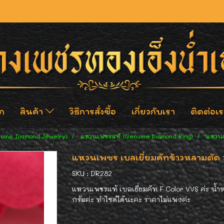
ก
สินค้า
วิธีการสั่งซื้อ
เกี่ยวกับเรา
ติดต่อเร
nuine Diamond Jewelry)
แหวนเพชรแท้ (Genuine Diamond Ring)
แหวนเพ
แหวนเพชร เบลเยี่ยมคัทข้าวหลามตัด วง
SKU : DR282
แหวนเพชรแท้ เบลเยี่ยมคัท F Color VVS ค่ะ น้ำ
กรัมค่ะ ทำไซด์ได้นะคะ ราคาไม่แพงค่ะ