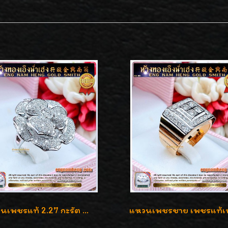
แหวนเพชรแท้ 2.27 กะรัต น้ำ 100% เบลเยี่ยมคัท ลวดลายดอกกุหลาบหรู