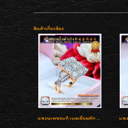
สินค้าเกี่ยวข้อง
แหวนเพชรแท้ เบลเยี่ยมคัท 2.39 กะรัต น้ำ 98 F-Color/VVS ดีไซน์หน้ากว้างหรูเต็มนิ้ว