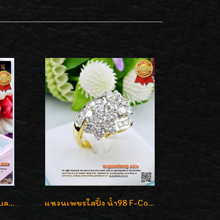
แหวนเพชรชาย เพชรแท้เบลเยี่ยมคัท น้ำ100% D-Color/VVS 2.46 กะรัต
แหวนเพชรใสปิ๊ง น้ำ98 F-Color/VVS1 น้ำหนักเพชรรวม 2.56 กะรัต ใส่เต็มนิ้วเพชรเป็นน้ำเป็นเนื้อสวยมากๆค่ะ