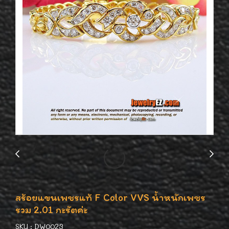
สร้อยแขนเพชรแท้ F Color VVS น้ำหนักเพชร
รวม 2.01 กะรัตค่ะ
SKU : DW0023