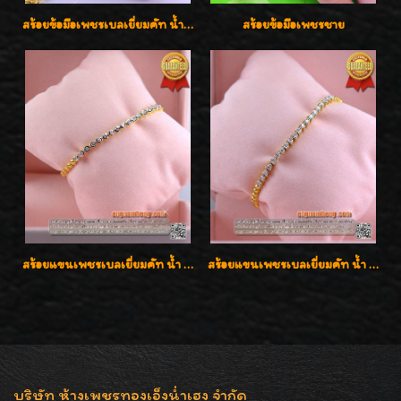
สร้อยข้อมือเพชรเบลเยี่ยมคัท น้ำ 98 F-Color/VVS น้ำหนักเพชร 1.75 กะรัต ตัวเรือนทอง เพชรสวยรูปแบบน่ารัก ใส่สวยมั๊กมากค่ะ
สร้อยข้อมือเพชรชาย
สร้อยแขนเพชรเบลเยี่ยมคัท น้ำ 97 G-Color/VVS เพชร 17 เม็ดน้ำหนักเพชร 0.78 กะรัต ตัวเรือนทองน้ำหนัก 9.7 กรัม ใส่สวยน่ารัก ราคาไม่แพงค่ะ
สร้อยแขนเพชรเบลเยี่ยมคัท น้ำ 97 G-Color/VVS เพชร 20 เม็ดน้ำหนักเพชร 0.80 กะรัต ใส่สวยน่ารัก ราคาเบาๆ ลดพิเศษค่ะ
บริษัท ห้างเพชรทองเอ็งน่ำเฮง จำกัด