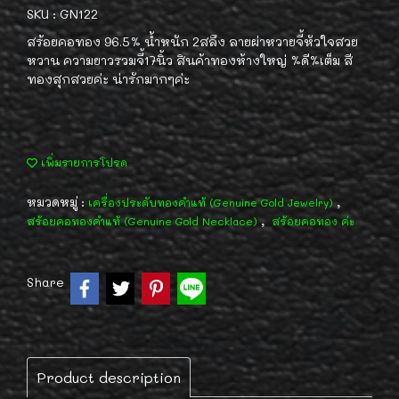
SKU : GN122
สร้อยคอทอง 96.5% น้ำหนัก 2สลึง ลายผ่าหวายจี้หัวใจสวย
หวาน ความยาวรวมจี้17นิ้ว สินค้าทองห้างใหญ่ %ดี%เต็ม สี
ทองสุกสวยค่ะ น่ารักมากๆค่ะ
เพิ่มรายการโปรด
หมวดหมู่ :
,
เครื่องประดับทองคำแท้ (Genuine Gold Jewelry)
,
สร้อยคอทองคำแท้ (Genuine Gold Necklace)
สร้อยคอทอง ค่ะ
Share
Product description