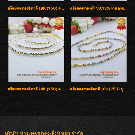
สร้อยคอทองอิตาลี 18K (750) ลายยินตันแกะมูนคัดสวย ลายนี้เงามากๆค่ะ ใส่ทนแข็งแรง
สร้อยคอทองคำ 99.99% งานลงยาสุโขทัยแท้ งานช่างทองโบราณ หรูหรา น่าสะสมค่ะ
สร้อยคอทองอิตาลี 18K (750) ลายสวยตัดเหลี่ยมคมชัด ใส่สวยน่ารักค่ะ
สร้อยคอทองอิตาลี 18K (750) ชุบ 3 สี แกะลายสวยรุ่นใหม่ ลายละเอียดเงาวิบวับค่ะ
บริษัท ห้างเพชรทองเอ็งน่ำเฮง จำกัด