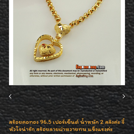
สร้อยคอทอง 96.5 เปอร์เซ็นต์ น้ำหนัก 2 สลึงค่ะ จี้
หัวใจน่ารัก สร้อยลายผ่าหวายทน แข็งแรงค่ะ