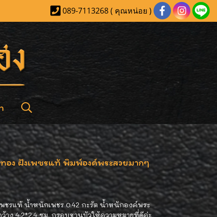
089-7113268 ( คุณหน่อย )
า
บทอง ฝังเพชรแท้ พิมพ์องค์พระสวยมากๆ
พชรแท้ น้ำหนักเพชร 0.42 กะรัต น้ำหนักองค์พระ
ว้าง 4.2*2.4 ซม. กรอบฐานบัวให้ความหมายที่ดีค่ะ