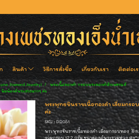
ก
สินค้า
วิธีการสั่งซื้อ
เกี่ยวกับเรา
ติดต่อเร
nuine Diamond Jewelry)
พระเนื้อทองคำ กรอบพระทองคำฝังเพชรแท้
 พิมพ์องค์พระสวยมากๆ ค่ะ
พระพุทธชินราชเนื้อทองคำ เลี่ยมกรอ
ค่ะ
SKU : DD051
พระพุทธชินราชเนื้อทองคำ เลี่ยมกรอบทอง ฝังเ
รวมกรอบ 12.2 กรัม ขนาดองค์พระรวมห่วง สูง*ก