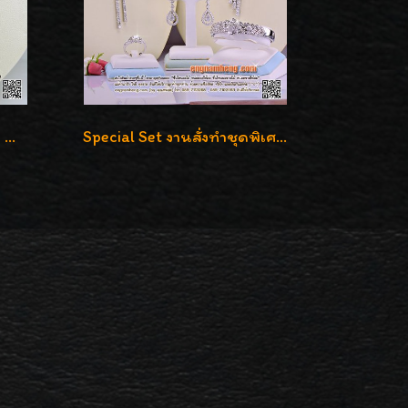
สร้อยคอเพชร เบลเยี่ยมคัท น้ำ 98% F-Color/VVS รูปแบบหวานใส่สวยดูดีน่ารักสุดๆค่ะ
Special Set งานสั่งทำชุดพิเศษ เพชรคัดทุกชิ้น สวยหรูหรา ราคามิตรภาพค่ะ