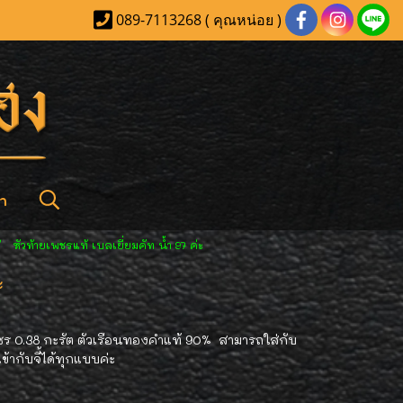
089-7113268 ( คุณหน่อย )
า
หัวท้ายเพชรแท้ เบลเยี่ยมคัท น้ำ 97 ค่ะ
ะ
พชร 0.38 กะรัต ตัวเรือนทองคำแท้ 90% สามารถใส่กับ
ข้ากับจี้ได้ทุกแบบค่ะ