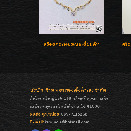
สร้อยคอเพชรเบลเยี่ยมคัท
บริษัท ห้างเพชรทองเอ็งน่ำเฮง จำกัด
สำนักงานใหญ่ 166-168 ถ.โพศรี ต.หมากแข้ง
อ.เมือง จ.อุดรธานี รหัสไปรษณีย์ 41000
ติดต่อ คุณหน่อย
089-7113268
E-mail:
kun_noie@hotmail.com