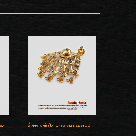
จี้เพชรซีก ทรงกลมเล็ก ขนาดเม็ดกระดุม สวยๆ
จี้เพชรซีกโบราณ สวยคลาสสิก สภาพสมบูรณ์สุดๆค่ะ