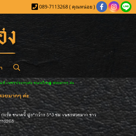
089-7113268 ( คุณหน่อย )
า
ชรแท้ เพชรประกบค่ะ ขนาดใหญ่ สวยมากๆ ค่ะ
สวยมากๆ ค่ะ
กะรัต ขนาดจี้ สูง*กว้าง 5*3 ซม. เพชรสวยมาก ขาว
-7113268