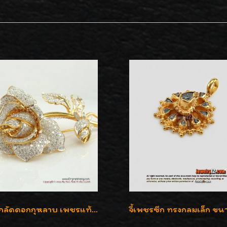
เข็มกลัดดอกกุหลาบ เพชรแท้เบลเยี่ยมคัต งานปราณีตค่ะ