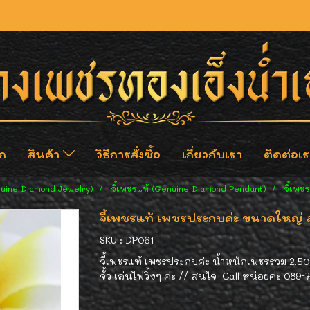
ก
สินค้า
วิธีการสั่งซื้อ
เกี่ยวกับเรา
ติดต่อเร
nuine Diamond Jewelry)
จี้เพชรแท้ (Genuine Diamond Pendant)
จี้เพ
จี้เพชรแท้ เพชรประกบค่ะ ขนาดใหญ่ 
SKU : DP061
จี้เพชรแท้ เพชรประกบค่ะ น้ำหนักเพชรรวม 2.50 
จั้ว เล่นไฟวิ้งๆ ค่ะ // สนใจ Call หน่อยค่ะ 089