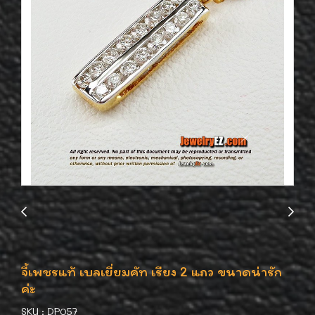
จี้เพชรแท้ เบลเยี่ยมคัท เรียง 2 แถว ขนาดน่ารัก
ค่ะ
SKU : DP057