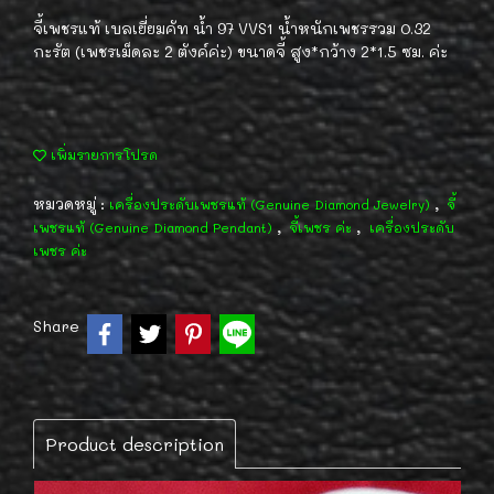
จี้เพชรแท้ เบลเยี่ยมคัท น้ำ 97 VVS1 น้ำหนักเพชรรวม 0.32
กะรัต (เพชรเม็ดละ 2 ตังค์ค่ะ) ขนาดจี้ สูง*กว้าง 2*1.5 ซม. ค่ะ
เพิ่มรายการโปรด
หมวดหมู่ :
,
เครื่องประดับเพชรแท้ (Genuine Diamond Jewelry)
จี้
,
,
เพชรแท้ (Genuine Diamond Pendant)
จี้เพชร ค่ะ
เครื่องประดับ
เพชร ค่ะ
Share
Product description