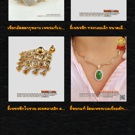
เข็มกลัดดอกกุหลาบ เพชรแท้เบลเยี่ยมคัต งานปราณีตค่ะ
จี้เพชรซีก ทรงกลมเล็ก ขนาดเม็ดกระดุม สวยๆ
จี้เพชรซีกโบราณ สวยคลาสสิก สภาพสมบูรณ์สุดๆค่ะ
จี้หยกแท้ ล้อมเพชรเบลเยี่ยมคัท ราคาพิเศษไม่แพงค่ะ