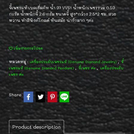
จี้เพชรแท้ เบลเยี่มคัท น้ำ 97 VVS1 น้ำหนักเพชรรวม 0.59
กะรัต น้ำหนักจี้ 2.6 กรัม ขนาดจี้ สูง*กว้าง 2.5*2 ซม. สวย
หวาน ทำสีพิงค์โกลด์ ทันสมัย น่ารักมาก ๆค่ะ
เพิ่มรายการโปรด
หมวดหมู่ :
,
เครื่องประดับเพชรแท้ (Genuine Diamond Jewelry)
จี้
,
,
เพชรแท้ (Genuine Diamond Pendant)
จี้เพชร ค่ะ
เครื่องประดับ
เพชร ค่ะ
Share
Product description