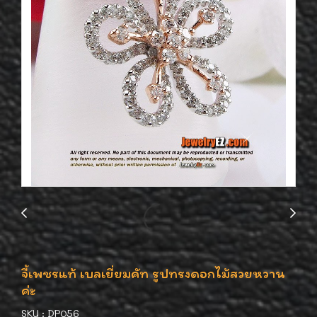
จี้เพชรแท้ เบลเยี่ยมคัท รูปทรงดอกไม้สวยหวาน
ค่ะ
SKU : DP056