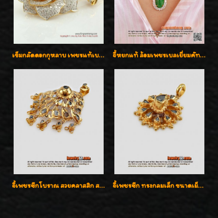
เข็มกลัดดอกกุหลาบ เพชรแท้เบลเยี่ยมคัต งานปราณีตค่ะ
จี้หยกแท้ ล้อมเพชรเบลเยี่ยมคัท ราคาพิเศษไม่แพงค่ะ
จี้เพชรซีกโบราณ สวยคลาสสิก สภาพสมบูรณ์สุดๆค่ะ
จี้เพชรซีก ทรงกลมเล็ก ขนาดเม็ดกระดุม สวยๆ