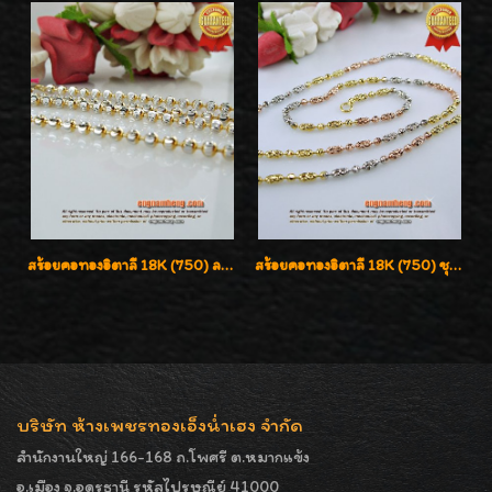
สร้อยคอทองอิตาลี 18K (750) ลายยินตันแกะมูนคัดสวย ลายนี้เงามากๆค่ะ ใส่ทนแข็งแรง
สร้อยคอทองอิตาลี 18K (750) ชุบ 3 สี แกะลายสวยรุ่นใหม่ ลายละเอียดเงาวิบวับค่ะ
บริษัท ห้างเพชรทองเอ็งน่ำเฮง จำกัด
สำนักงานใหญ่ 166-168 ถ.โพศรี ต.หมากแข้ง
อ.เมือง จ.อุดรธานี รหัสไปรษณีย์ 41000