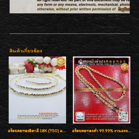
สินค้าเกี่ยวข้อง
สร้อยคอทองอิตาลี 18K (750) ลายสวยตัดเหลี่ยมคมชัด ใส่สวยน่ารักค่ะ
สร้อยคอทองคำ 99.99% งานลงยาสุโขทัยแท้ งานช่างทองโบราณ หรูหรา น่าสะสมค่ะ