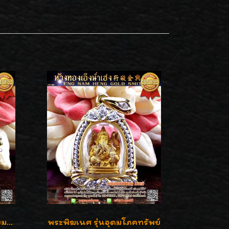
หลวงปู่ทวด เนื้อทองคำ เลี่ยมกรอบทองคำประดับเพชรแท้และพลอยนพเก้า น่ารักมากๆค่ะ
พระพิฆเนศ รุ่นอุดมโภคทรัพย์