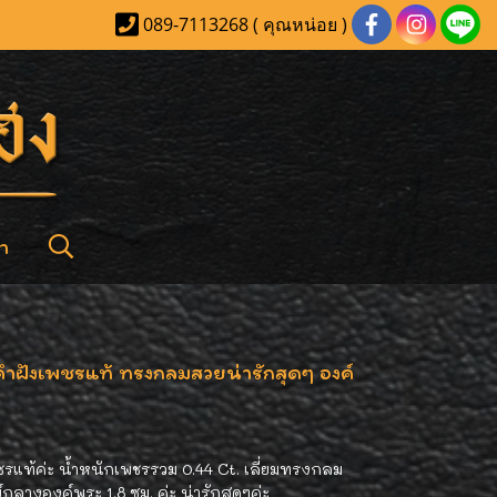
089-7113268 ( คุณหน่อย )
า
คำฝังเพชรแท้ ทรงกลมสวยน่ารักสุดๆ องค์
รแท้ค่ะ น้ำหนักเพชรรวม 0.44 Ct. เลี่ยมทรงกลม
์กลางองค์พระ 1.8 ซม. ค่ะ น่ารักสุดๆค่ะ