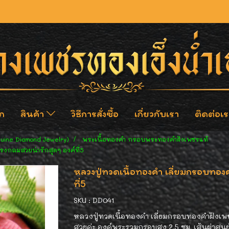
ก
สินค้า
วิธีการสั่งซื้อ
เกี่ยวกับเรา
ติดต่อเร
nuine Diamond Jewelry)
พระเนื้อทองคำ กรอบพระทองคำฝังเพชรแท้
รงกลมสวยน่ารักสุดๆ องค์ที่5
หลวงปู่ทวดเนื้อทองคำ เลี่ยมกรอบทอง
ที่5
SKU : DD041
หลวงปู่ทวดเนื้อทองคำ เลี่ยมกรอบทองคำฝังเพช
สวยค่ะ องค์พระรวมกรอบสูง 2.5 ซม. เส้นผ่าศูนย