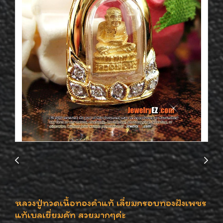
หลวงปู่ทวดเนื้อทองคำแท้ เลี่ยมกรอบทองฝังเพชร
แท้เบลเยี่ยมคัท สวยมากๆค่ะ