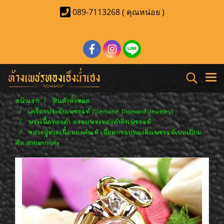
089-7113268 ( คุณหน่อย )
หน้าแรก
สินค้าทั้งหมด
เครื่องประดับเพชรแท้ (Genuine Diamond Jewelry)
พระเนื้อทองคำ กรอบพระทองคำฝังเพชรแท้
หลวงปู่ทวดเนื้อทองคำแท้ เลี่ยมกรอบทองฝังเพชรแท้เบลเยี่ยม
คัท สวยมากๆค่ะ