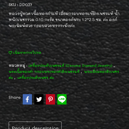
SKU : DD037
หลวงปู่ทวด เนื้อทองคำแท้ เลี่ยมกรอบทองแท้ฝังเพชรแท้ น้ำ
หนักเพชรรวม 0.10 กะรัต ขนาดองค์พระ 1.2*2.5 ซม. ค่ะ องค์
พระพิมพ์สวย กรอบสวยทรงระฆังค่ะ
เพิ่มรายการโปรด
หมวดหมู่ :
,
เครื่องประดับเพชรแท้ (Genuine Diamond Jewelry)
,
พระเนื้อทองคำ กรอบพระทองคำฝังเพชรแท้
พระเลี่ยมทองฝังเพชร
,
ค่ะ
เครื่องประดับเพชร ค่ะ
Share
Product description