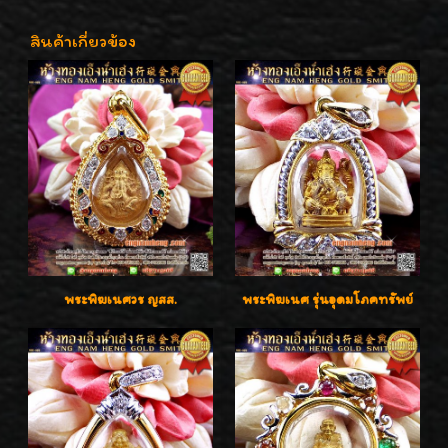
สินค้าเกี่ยวข้อง
พระพิฆเนศวร ญสส.
พระพิฆเนศ รุ่นอุดมโภคทรัพย์