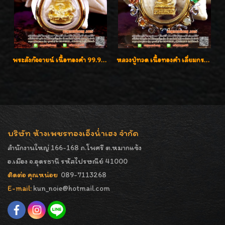
พระสังกัจจายน์ เนื้อทองคำ 99.99%
หลวงปู่ทวด เนื้อทองคำ เลี่ยมกรอบทองคำประดับเพชรแท้และพลอยนพเก้า น่ารักมากๆค่ะ
บริษัท ห้างเพชรทองเอ็งน่ำเฮง จำกัด
สำนักงานใหญ่ 166-168 ถ.โพศรี ต.หมากแข้ง
อ.เมือง จ.อุดรธานี รหัสไปรษณีย์ 41000
ติดต่อ คุณหน่อย
089-7113268
E-mail:
kun_noie@hotmail.com