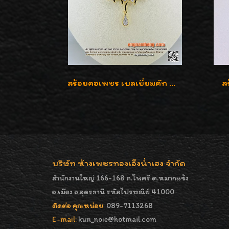
สร้อยคอเพชร เบลเยี่ยมคัท น้ำ 98% F-Color/VVS รูปแบบหวานใส่สวยดูดีน่ารักสุดๆค่ะ
ส
บริษัท ห้างเพชรทองเอ็งน่ำเฮง จำกัด
สำนักงานใหญ่ 166-168 ถ.โพศรี ต.หมากแข้ง
อ.เมือง จ.อุดรธานี รหัสไปรษณีย์ 41000
ติดต่อ คุณหน่อย
089-7113268
E-mail:
kun_noie@hotmail.com