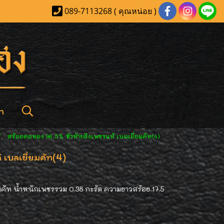
089-7113268 ( คุณหน่อย )
า
สร้อยคอทอง 96.5% หัวท้ายฝังเพชรแท้ เบลเยี่ยมคัท(4)
 เบลเยี่ยมคัท(4)
มคัท น้ำหนักเพชรรวม 0.38 กะรัต ความยาวสร้อย 17.5