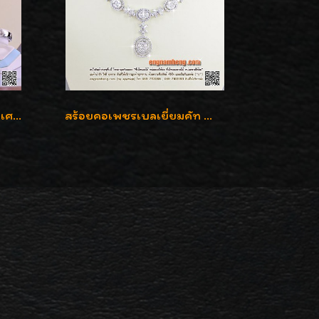
Special Set งานสั่งทำชุดพิเศษ เพชรคัดทุกชิ้น สวยหรูหรา ราคามิตรภาพค่ะ
สร้อยคอเพชรเบลเยี่ยมคัท น้ำ 99% E-Color / VVS น้ำหนักเพชรรวม 16.05 กะรัต