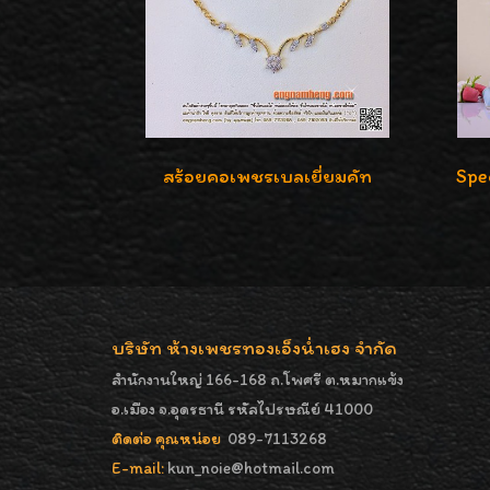
สร้อยคอเพชรเบลเยี่ยมคัท
บริษัท ห้างเพชรทองเอ็งน่ำเฮง จำกัด
สำนักงานใหญ่ 166-168 ถ.โพศรี ต.หมากแข้ง
อ.เมือง จ.อุดรธานี รหัสไปรษณีย์ 41000
ติดต่อ คุณหน่อย
089-7113268
E-mail:
kun_noie@hotmail.com