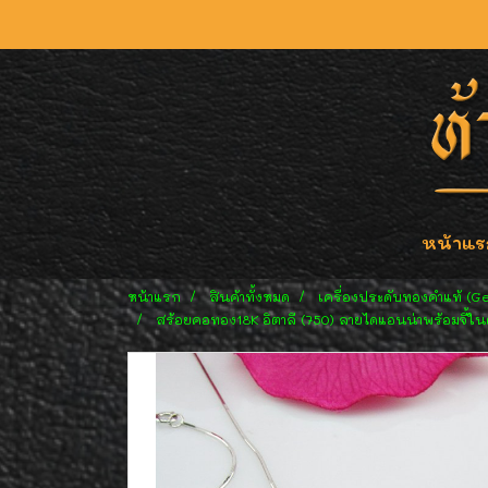
หน้าแร
หน้าแรก
สินค้าทั้งหมด
เครื่องประดับทองคำแท้ (G
สร้อยคอทอง18K อิตาลี (750) ลายไดแอนน่าพร้อมจี้ในต