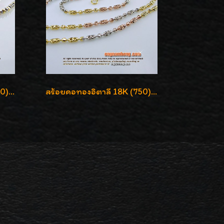
สร้อยคอทองอิตาลี 18K (750) ลายสวยตัดเหลี่ยมคมชัด ใส่สวยน่ารักค่ะ
สร้อยคอทองอิตาลี 18K (750) ชุบ 3 สี แกะลายสวยรุ่นใหม่ ลายละเอียดเงาวิบวับค่ะ