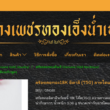
ก
สินค้า
วิธีการสั่งซื้อ
เกี่ยวกับเรา
ติดต่อเร
enuine Gold Jewelry)
สร้อยคอทองคำแท้ (Genuine Gold Necklace)
ัวน่ารักสุดๆ
สร้อยคอทอง18K อิตาลี (750) ลายไดแอ
SKU : GN081
สร้อยคออิตาลีพร้อมจี้ 18K โค๊ต(750) ความยาวต
น่ารักมากๆ น้ำหนัก 3.06 g ขนาดเท่ากับลายได