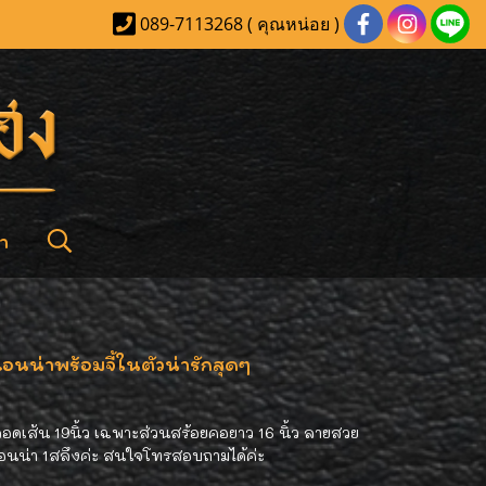
089-7113268 ( คุณหน่อย )
า
นน่าพร้อมจี้ในตัวน่ารักสุดๆ
ลอดเส้น 19นิ้ว เฉพาะส่วนสร้อยคอยาว 16 นิ้ว ลายสวย
แอนน่า 1สลึงค่ะ สนใจโทรสอบถามได้ค่ะ