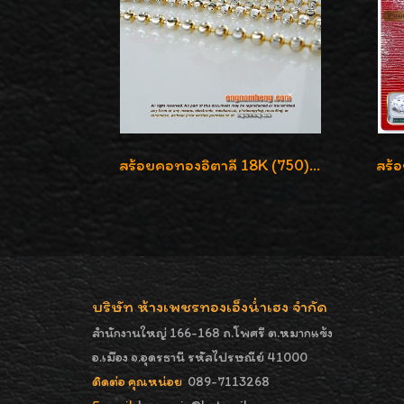
สร้อยคอทองอิตาลี 18K (750) ลายยินตันแกะมูนคัดสวย ลายนี้เงามากๆค่ะ ใส่ทนแข็งแรง
บริษัท ห้างเพชรทองเอ็งน่ำเฮง จำกัด
สำนักงานใหญ่ 166-168 ถ.โพศรี ต.หมากแข้ง
อ.เมือง จ.อุดรธานี รหัสไปรษณีย์ 41000
ติดต่อ คุณหน่อย
089-7113268