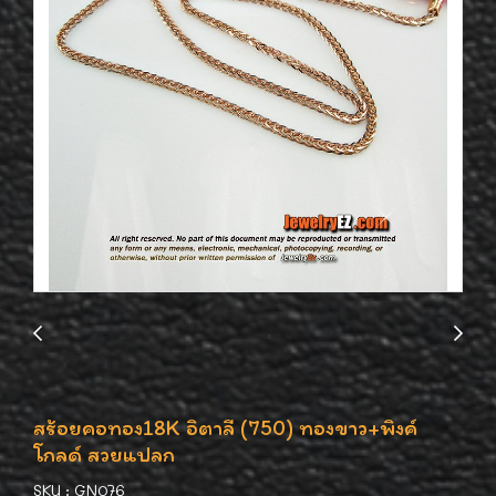
สร้อยคอทอง18K อิตาลี (750) ทองขาว+พิงค์
โกลด์ สวยแปลก
SKU : GN076