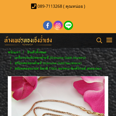
089-7113268 ( คุณหน่อย )
หน้าแรก
สินค้าทั้งหมด
เครื่องประดับทองคำแท้ (Genuine Gold Jewelry)
สร้อยคอทองคำแท้ (Genuine Gold Necklace)
สร้อยคอทอง18K อิตาลี (750) ทองขาว+พิงค์โกลด์ สวยแปลก