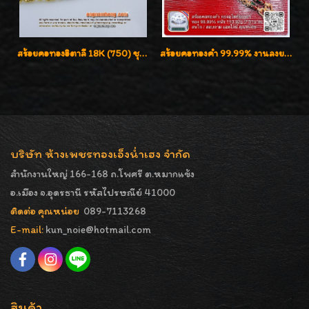
สร้อยคอทองอิตาลี 18K (750) ชุบ 3 สี แกะลายสวยรุ่นใหม่ ลายละเอียดเงาวิบวับค่ะ
สร้อยคอทองคำ 99.99% งานลงยาสุโขทัยแท้ งานช่างทองโบราณ หรูหรา น่าสะสมค่ะ
บริษัท ห้างเพชรทองเอ็งน่ำเฮง จำกัด
สำนักงานใหญ่ 166-168 ถ.โพศรี ต.หมากแข้ง
อ.เมือง จ.อุดรธานี รหัสไปรษณีย์ 41000
ติดต่อ คุณหน่อย
089-7113268
E-mail:
kun_noie@hotmail.com
สินค้า