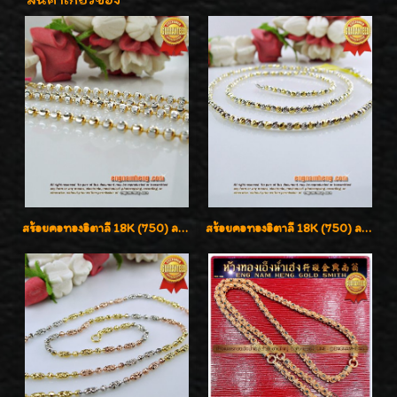
สร้อยคอทองอิตาลี 18K (750) ลายยินตันแกะมูนคัดสวย ลายนี้เงามากๆค่ะ ใส่ทนแข็งแรง
สร้อยคอทองอิตาลี 18K (750) ลายสวยตัดเหลี่ยมคมชัด ใส่สวยน่ารักค่ะ