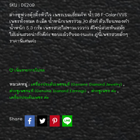
SKU : DE209
ต่างหูห่วงตุ้งติ้งหัวใจ เพชรเบลเยี่ยมคัท น้ำ 98 F-Color/VVS
เพชรทั้งหมด 8 เม็ด น้ำหนักเพชรรวม 70 ตังค์ ตัวเรือนทองคำ
น้ำหนัก 5.3 กรัม เพชรสวยใสขาวแวววาว ดีไซน์สวยทันสมัย
ใส่เล่นสวยน่ารักดีค่ะ ชอบแล้วรีบจองนะคะ คู่นี้เพชรสวยมั่กๆ
ราคาพิเศษค่ะ
เพิ่มรายการโปรด
หมวดหมู่ :
,
เครื่องประดับเพชรแท้ (Genuine Diamond Jewelry)
,
,
ต่างหูเพชรแท้ (Genuine Diamond Earrings)
ต่างหูเพชร ค่ะ
เครื่องประดับเพชร ค่ะ
Share