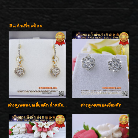
สินค้าเกี่ยวข้อง
ต่างหูเพชรเบลเยี่ยมคัท น้ำหนักเพชร 0.99 กะรัต ต่างหูห้อยตุ้งติ้งหัวใจสวยน่ารักใส่ได้ทุกวันค่ะ
ต่างหูเพชรเบลเยี่ยมคัท