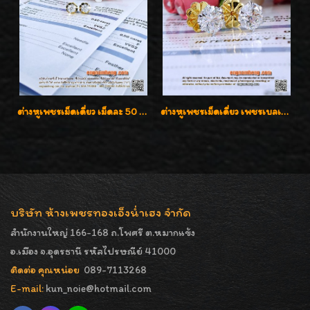
ต่างหูเพชรเม็ดเดี่ยว เม็ดละ 50 สตางค์ คู่ละ 1 กะรัต เพชรเบลเยี่ยมคัท น้ำ 98 F-Color/ VVS2 / 3EX พร้อมใบเซอร์สถาบัน GIA มาตรฐานสากลค่ะ
ต่างหูเพชรเม็ดเดี่ยว เพชรเบลเยี่ยมคัท น้ำ 96 H-Color/IF & VVS2/3EX น้ำหนักเพชรรวม 1.83 กะรัต พร้อมใบเซอร์ LAB GIA & HRD เพชรสวยปิ๊ง ราคาขายส่งค่ะ
บริษัท ห้างเพชรทองเอ็งน่ำเฮง จำกัด
สำนักงานใหญ่ 166-168 ถ.โพศรี ต.หมากแข้ง
อ.เมือง จ.อุดรธานี รหัสไปรษณีย์ 41000
ติดต่อ คุณหน่อย
089-7113268
E-mail:
kun_noie@hotmail.com