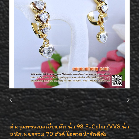
ต่างหูเพชรเบลเยี่ยมคัท น้ำ 98 F-Color/VVS น้ำ
หนักเพชรรวม 70 ตังค์ ใส่สวยน่ารักดีค่ะ