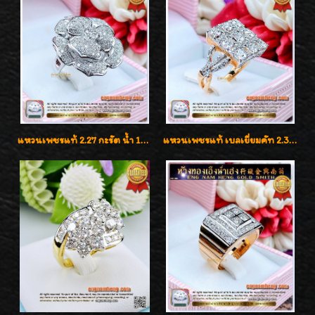
แหวนเพชรแท้ 2.27 กะรัต น้ำ 100% เบลเยี่ยมคัท ลวดลายดอกกุหลาบหรู
แหวนเพชรแท้ เบลเยี่ยมคัท 2.39 กะรัต น้ำ 98 F-Color/VVS ดีไซน์หน้ากว้างหรูเต็มนิ้ว