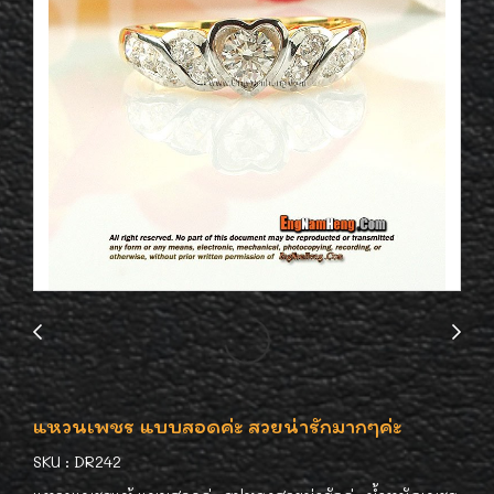
แหวนเพชร แบบสอดค่ะ สวยน่ารักมากๆค่ะ
SKU : DR242