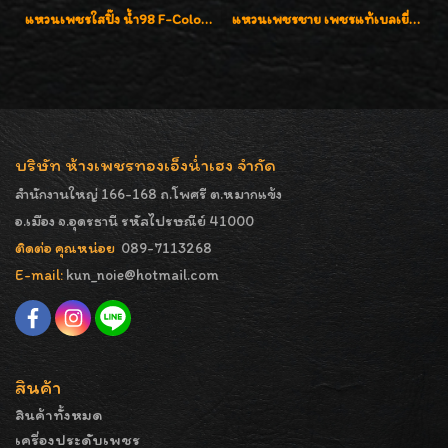
แหวนเพชรใสปิ๊ง น้ำ98 F-Color/VVS1 น้ำหนักเพชรรวม 2.56 กะรัต ใส่เต็มนิ้วเพชรเป็นน้ำเป็นเนื้อสวยมากๆค่ะ
แหวนเพชรชาย เพชรแท้เบลเยี่ยมคัท น้ำ100% D-Color/VVS 2.46 กะรัต
บริษัท ห้างเพชรทองเอ็งน่ำเฮง จำกัด
สำนักงานใหญ่ 166-168 ถ.โพศรี ต.หมากแข้ง
อ.เมือง จ.อุดรธานี รหัสไปรษณีย์ 41000
ติดต่อ คุณหน่อย
089-7113268
E-mail:
kun_noie@hotmail.com
สินค้า
สินค้าทั้งหมด
เครื่องประดับเพชร