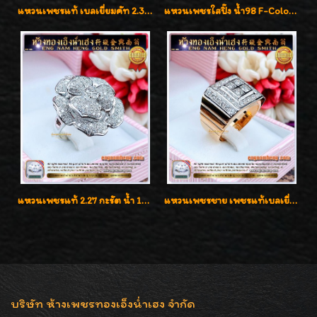
แหวนเพชรแท้ เบลเยี่ยมคัท 2.39 กะรัต น้ำ 98 F-Color/VVS ดีไซน์หน้ากว้างหรูเต็มนิ้ว
แหวนเพชรใสปิ๊ง น้ำ98 F-Color/VVS1 น้ำหนักเพชรรวม 2.56 กะรัต ใส่เต็มนิ้วเพชรเป็นน้ำเป็นเนื้อสวยมากๆค่ะ
แหวนเพชรแท้ 2.27 กะรัต น้ำ 100% เบลเยี่ยมคัท ลวดลายดอกกุหลาบหรู
แหวนเพชรชาย เพชรแท้เบลเยี่ยมคัท น้ำ100% D-Color/VVS 2.46 กะรัต
บริษัท ห้างเพชรทองเอ็งน่ำเฮง จำกัด