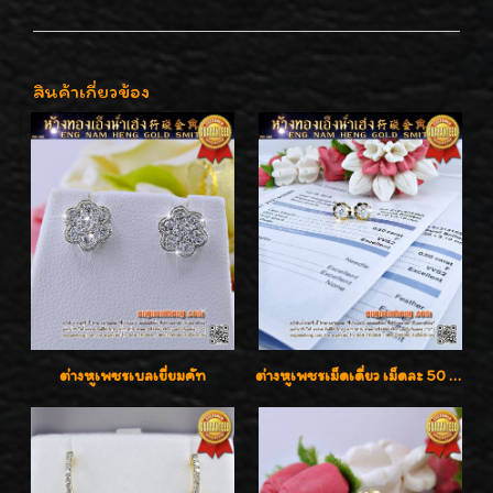
สินค้าเกี่ยวข้อง
ต่างหูเพชรเบลเยี่ยมคัท
ต่างหูเพชรเม็ดเดี่ยว เม็ดละ 50 สตางค์ คู่ละ 1 กะรัต เพชรเบลเยี่ยมคัท น้ำ 98 F-Color/ VVS2 / 3EX พร้อมใบเซอร์สถาบัน GIA มาตรฐานสากลค่ะ