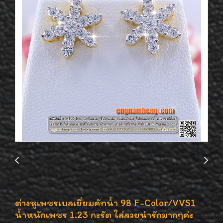
ต่างหูเพชรเบลเยี่ยมคัทน้ำ 98 F-Color/VVS1
น้ำหนักเพชร 1.23 กะรัต ใส่สวยน่ารักมากๆค่ะ