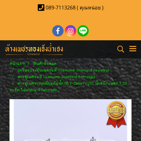
089-7113268 ( คุณหน่อย )
หน้าแรก
สินค้าทั้งหมด
เครื่องประดับเพชรแท้ (Genuine Diamond Jewelry)
ต่างหูเพชรแท้ (Genuine Diamond Earrings)
ต่างหูเพชรเบลเยี่ยมคัทน้ำ 98 F-Color/VVS1 น้ำหนักเพชร 1.23
กะรัต ใส่สวยน่ารักมากๆค่ะ