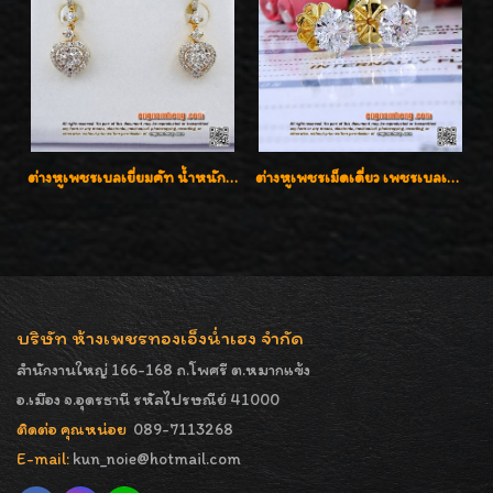
ต่างหูเพชรเบลเยี่ยมคัท น้ำหนักเพชร 0.99 กะรัต ต่างหูห้อยตุ้งติ้งหัวใจสวยน่ารักใส่ได้ทุกวันค่ะ
ต่างหูเพชรเม็ดเดี่ยว เพชรเบลเยี่ยมคัท น้ำ 96 H-Color/IF & VVS2/3EX น้ำหนักเพชรรวม 1.83 กะรัต พร้อมใบเซอร์ LAB GIA & HRD เพชรสวยปิ๊ง ราคาขายส่งค่ะ
บริษัท ห้างเพชรทองเอ็งน่ำเฮง จำกัด
สำนักงานใหญ่ 166-168 ถ.โพศรี ต.หมากแข้ง
อ.เมือง จ.อุดรธานี รหัสไปรษณีย์ 41000
ติดต่อ คุณหน่อย
089-7113268
E-mail:
kun_noie@hotmail.com