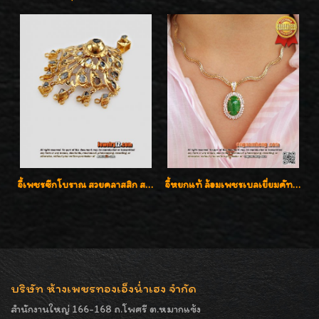
จี้เพชรซีกโบราณ สวยคลาสสิก สภาพสมบูรณ์สุดๆค่ะ
จี้หยกแท้ ล้อมเพชรเบลเยี่ยมคัท ราคาพิเศษไม่แพงค่ะ
บริษัท ห้างเพชรทองเอ็งน่ำเฮง จำกัด
สำนักงานใหญ่ 166-168 ถ.โพศรี ต.หมากแข้ง