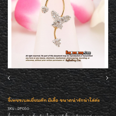
จี้เพชรเบลเยี่ยมคัท ผีเสื้อ ขนาดน่ารักน่าใส่ค่ะ
SKU : DP050