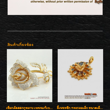
สินค้าเกี่ยวข้อง
เข็มกลัดดอกกุหลาบ เพชรแท้เบลเยี่ยมคัต งานปราณีตค่ะ
จี้เพชรซีก ทรงกลมเล็ก ขนาดเม็ดกระดุม สวยๆ