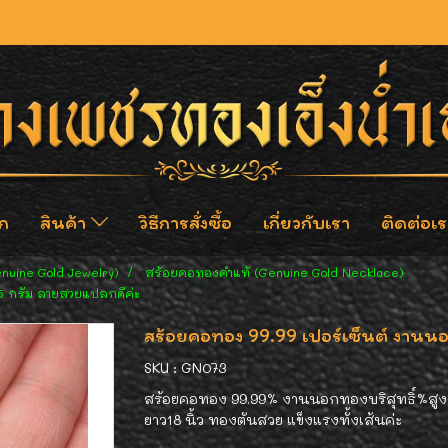
ก
สินค้า
วิธีการสั่งซื้อ
เกี่ยวกับเรา
ติดต่อเร
enuine Gold Jewelry)
สร้อยคอทองคำแท้ (Genuine Gold Necklace)
65 กรัม ลายสวยแปลกดีค่ะ
สร้อยคอทอง 99.99 เปอร์เซ็นต์ งานนอ
SKU : GN073
สร้อยคอทอง 99.99% งานนอกทองบริสุทธิ์%สูง 
ยาว18 นิ้ว ทองตันสวย แข็งแรงทั้งเส้นค่ะ