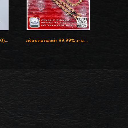
สร้อยคอทองอิตาลี 18K (750) ชุบ 3 สี แกะลายสวยรุ่นใหม่ ลายละเอียดเงาวิบวับค่ะ
สร้อยคอทองคำ 99.99% งานลงยาสุโขทัยแท้ งานช่างทองโบราณ หรูหรา น่าสะสมค่ะ