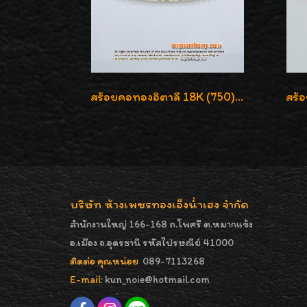
สร้อยคอทองอิตาลี 18K (750) ลายสวยตัดเหลี่ยมคมชัด ใส่สวยน่ารักค่ะ
บริษัท ห้างเพชรทองเอ็งน่ำเฮง จำกัด
สำนักงานใหญ่ 166-168 ถ.โพศรี ต.หมากแข้ง
อ.เมือง จ.อุดรธานี รหัสไปรษณีย์ 41000
ติดต่อ คุณหน่อย
089-7113268
E-mail:
kun_noie@hotmail.com