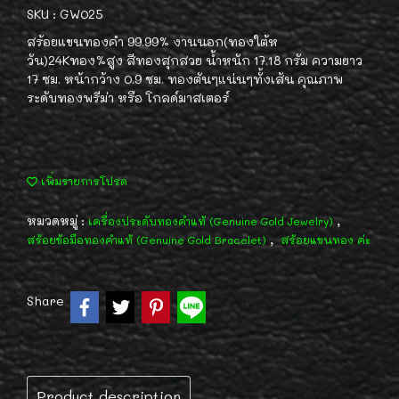
SKU : GW025
สร้อยแขนทองคำ 99.99% งานนอก(ทองใต้ห
วัน)24Kทอง%สูง สีทองสุกสวย น้ำหนัก 17.18 กรัม ความยาว
17 ซม. หน้ากว้าง 0.9 ซม. ทองตันๆแน่นๆทั้งเส้น คุณภาพ
ระดับทองพรีม่า หรือ โกลด์มาสเตอร์
เพิ่มรายการโปรด
หมวดหมู่ :
,
เครื่องประดับทองคำแท้ (Genuine Gold Jewelry)
,
สร้อยข้อมือทองคำแท้ (Genuine Gold Bracelet)
สร้อยแขนทอง ค่ะ
Share
Product description