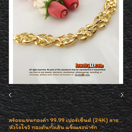
สร้อยแขนทองคำ 99.99 เปอร์เซ็นต์ (24K) ลาย
หัวใจไขว้ ทองตันทั้งเส้น แข็งแรงน่ารัก