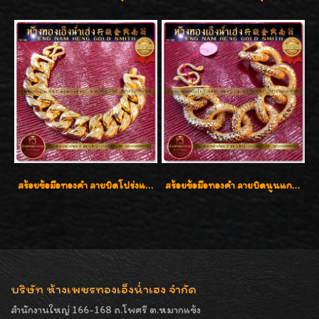
สร้อยข้อมือทองคำ ลายบิดโปร่งแกะลาย ทองคำ 96.5% น้ำหนัก 5 บาท สวยค่ะ
สร้อยข้อมือทองคำ ลายบิดนูนแกะลาย ทองคำ 96.5% น้ำหนัก 5 บาท สวยค่ะ
บริษัท ห้างเพชรทองเอ็งน่ำเฮง จำกัด
สำนักงานใหญ่ 166-168 ถ.โพศรี ต.หมากแข้ง