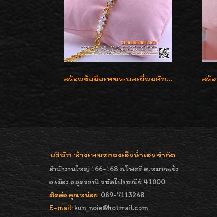
สร้อยข้อมือเพชรเบลเยี่ยมคัท น้ำ 98 F-Color/VVS น้ำหนักเพชร 1.75 กะรัต ตัวเรือนทอง เพชรสวยรูปแบบน่ารัก ใส่สวยมั๊กมากค่ะ
บริษัท ห้างเพชรทองเอ็งน่ำเฮง จำกัด
สำนักงานใหญ่ 166-168 ถ.โพศรี ต.หมากแข้ง
อ.เมือง จ.อุดรธานี รหัสไปรษณีย์ 41000
ติดต่อ คุณหน่อย
089-7113268
E-mail:
kun_noie@hotmail.com