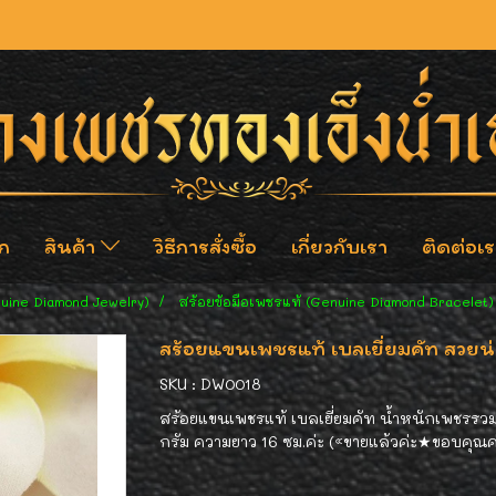
ก
สินค้า
วิธีการสั่งซื้อ
เกี่ยวกับเรา
ติดต่อเร
nuine Diamond Jewelry)
สร้อยข้อมือเพชรแท้ (Genuine Diamond Bracelet)
สร้อยแขนเพชรแท้ เบลเยี่ยมคัท สวยน่า
SKU : DW0018
สร้อยแขนเพชรแท้ เบลเยี่ยมคัท น้ำหนักเพชรรวม
กรัม ความยาว 16 ซม.ค่ะ («ขายแล้วค่ะ★ขอบคุณค่