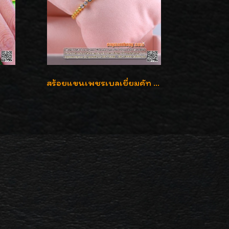
สร้อยแขนเพชรเบลเยี่ยมคัท น้ำ 97 G-Color/VVS เพชร 17 เม็ดน้ำหนักเพชร 0.78 กะรัต ตัวเรือนทองน้ำหนัก 9.7 กรัม ใส่สวยน่ารัก ราคาไม่แพงค่ะ