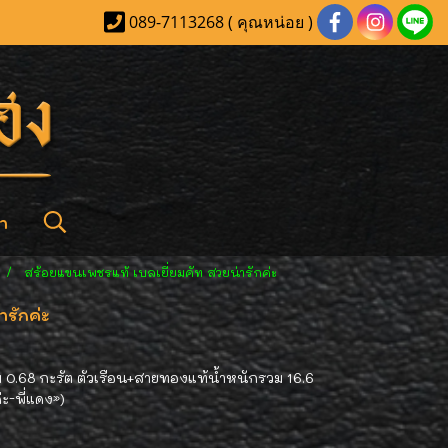
089-7113268 ( คุณหน่อย )
า
สร้อยแขนเพชรแท้ เบลเยี่ยมคัท สวยน่ารักค่ะ
รักค่ะ
 0.68 กะรัต ตัวเรือน+สายทองแท้น้ำหนักรวม 16.6
ะ-พี่แดง»)