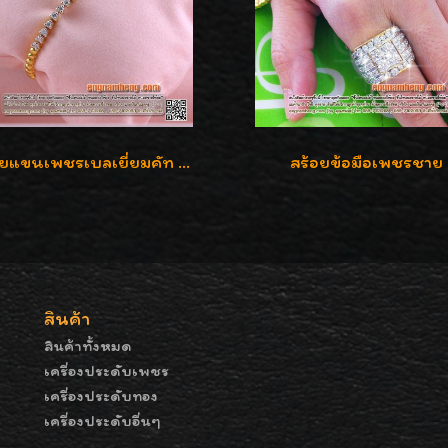
สร้อยแขนเพชรเบลเยี่ยมคัท น้ำ 97 G-Color/VVS เพชร 20 เม็ดน้ำหนักเพชร 0.80 กะรัต ใส่สวยน่ารัก ราคาเบาๆ ลดพิเศษค่ะ
สร้อยข้อมือเพชรชาย
สินค้า
สินค้าทั้งหมด
เครื่องประดับเพชร
เครื่องประดับทอง
เครื่องประดับอื่นๆ