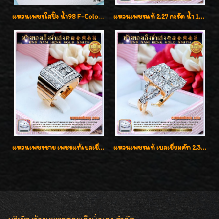
แหวนเพชรใสปิ๊ง น้ำ98 F-Color/VVS1 น้ำหนักเพชรรวม 2.56 กะรัต ใส่เต็มนิ้วเพชรเป็นน้ำเป็นเนื้อสวยมากๆค่ะ
แหวนเพชรแท้ 2.27 กะรัต น้ำ 100% เบลเยี่ยมคัท ลวดลายดอกกุหลาบหรู
แหวนเพชรชาย เพชรแท้เบลเยี่ยมคัท น้ำ100% D-Color/VVS 2.46 กะรัต
แหวนเพชรแท้ เบลเยี่ยมคัท 2.39 กะรัต น้ำ 98 F-Color/VVS ดีไซน์หน้ากว้างหรูเต็มนิ้ว
บริษัท ห้างเพชรทองเอ็งน่ำเฮง จำกัด