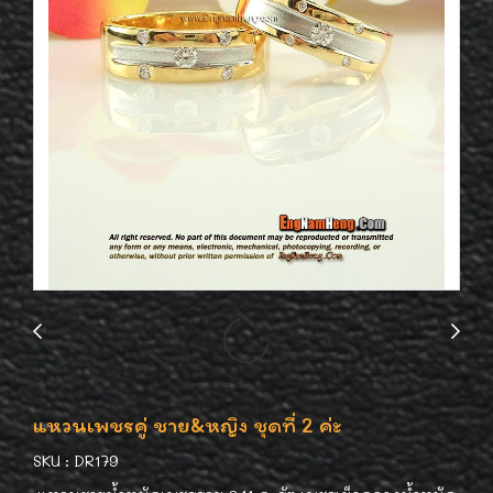
แหวนเพชรคู่ ชาย&หญิง ชุดที่ 2 ค่ะ
SKU : DR179