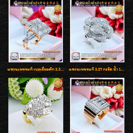
แหวนเพชรแท้ เบลเยี่ยมคัท 2.39 กะรัต น้ำ 98 F-Color/VVS ดีไซน์หน้ากว้างหรูเต็มนิ้ว
แหวนเพชรแท้ 2.27 กะรัต น้ำ 100% เบลเยี่ยมคัท ลวดลายดอกกุหลาบหรู