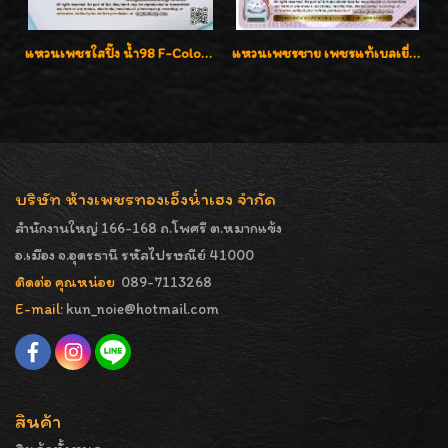
แหวนเพชรใสปิ๊ง น้ำ98 F-Color/VVS1 น้ำหนักเพชรรวม 2.56 กะรัต ใส่เต็มนิ้วเพชรเป็นน้ำเป็นเนื้อสวยมากๆค่ะ
แหวนเพชรชาย เพชรแท้เบลเยี่ยมคัท น้ำ100% D-Color/VVS 2.46 กะรัต
บริษัท ห้างเพชรทองเอ็งน่ำเฮง จำกัด
สำนักงานใหญ่ 166-168 ถ.โพศรี ต.หมากแข้ง
อ.เมือง จ.อุดรธานี รหัสไปรษณีย์ 41000
ติดต่อ คุณหน่อย
089-7113268
E-mail:
kun_noie@hotmail.com
สินค้า