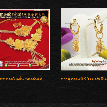
ชุดเซตดอกโบตั๋น ทองคำแท้ 99.99%