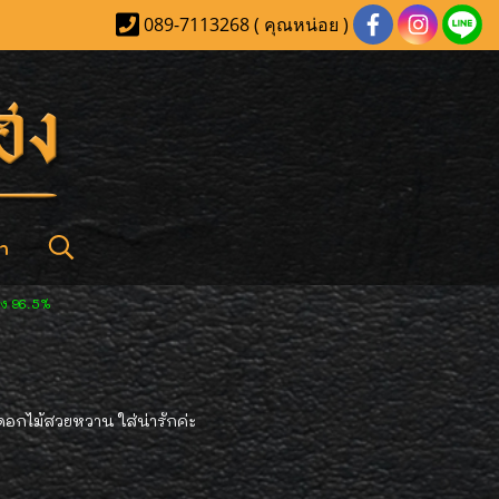
089-7113268 ( คุณหน่อย )
า
อง 96.5%
ยดอกไม้สวยหวาน ใส่น่ารักค่ะ