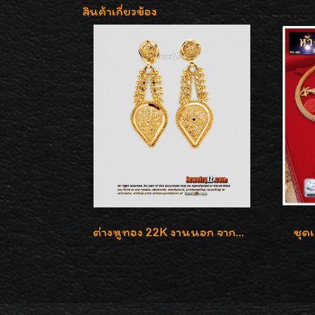
สินค้าเกี่ยวข้อง
ต่างหูทอง 22K งานนอก จากดูไบ น่ารักน่าสะสมค่ะ