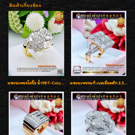
สินค้าเกี่ยวข้อง
แหวนเพชรใสปิ๊ง น้ำ98 F-Color/VVS1 น้ำหนักเพชรรวม 2.56 กะรัต ใส่เต็มนิ้วเพชรเป็นน้ำเป็นเนื้อสวยมากๆค่ะ
แหวนเพชรแท้ เบลเยี่ยมคัท 2.39 กะรัต น้ำ 98 F-Color/VVS ดีไซน์หน้ากว้างหรูเต็มนิ้ว