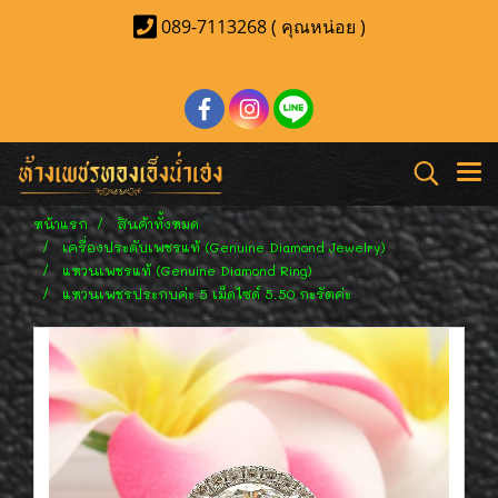
089-7113268 ( คุณหน่อย )
หน้าแรก
สินค้าทั้งหมด
เครื่องประดับเพชรแท้ (Genuine Diamond Jewelry)
แหวนเพชรแท้ (Genuine Diamond Ring)
แหวนเพชรประกบค่ะ 5 เม็ดไซด์ 5.50 กะรัตค่ะ