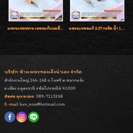
แหวนเพชรชาย เพชรแท้เบลเยี่ยมคัท น้ำ100% D-Color/VVS 2.46 กะรัต
แหวนเพชรแท้ 2.27 กะรัต น้ำ 100% เบลเยี่ยมคัท ลวดลายดอกกุหลาบหรู
บริษัท ห้างเพชรทองเอ็งน่ำเฮง จำกัด
สำนักงานใหญ่ 166-168 ถ.โพศรี ต.หมากแข้ง
อ.เมือง จ.อุดรธานี รหัสไปรษณีย์ 41000
ติดต่อ คุณหน่อย
089-7113268
E-mail:
kun_noie@hotmail.com