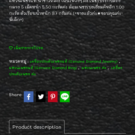
แหวนเพชรแท้ น้ำขาวจั้วค่ะ เล่นไฟวิ้งๆ ค่ะ เพชรประกบตรง
กลาง 5 เม็ดหน้า 5.50 กะรัตค่ะ ล้อมเพชรเบยเยี่ยมคัทอีก 1.00
กะรัต ตัวเรือนน้ำหนัก 9.7 กรัมค่ะ («ขายแล้วค่ะ★ขอบคุณค่ะ-
พี่เล็ก»)
เพิ่มรายการโปรด
หมวดหมู่ :
,
เครื่องประดับเพชรแท้ (Genuine Diamond Jewelry)
,
,
แหวนเพชรแท้ (Genuine Diamond Ring)
แหวนเพชร ค่ะ
เครื่อง
ประดับเพชร ค่ะ
Share
Product description