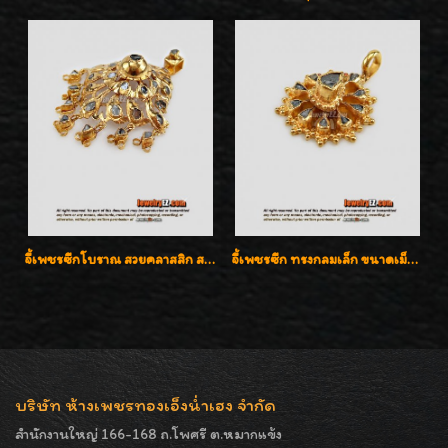
จี้เพชรซีกโบราณ สวยคลาสสิก สภาพสมบูรณ์สุดๆค่ะ
จี้เพชรซีก ทรงกลมเล็ก ขนาดเม็ดกระดุม สวยๆ
บริษัท ห้างเพชรทองเอ็งน่ำเฮง จำกัด
สำนักงานใหญ่ 166-168 ถ.โพศรี ต.หมากแข้ง