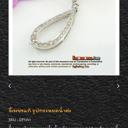
จี้เพชรแท้ รูปทรงหยดน้ำค่ะ
SKU : DP041