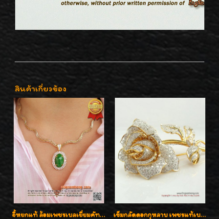
สินค้าเกี่ยวข้อง
จี้หยกแท้ ล้อมเพชรเบลเยี่ยมคัท ราคาพิเศษไม่แพงค่ะ
เข็มกลัดดอกกุหลาบ เพชรแท้เบลเยี่ยมคัต งานปราณีตค่ะ