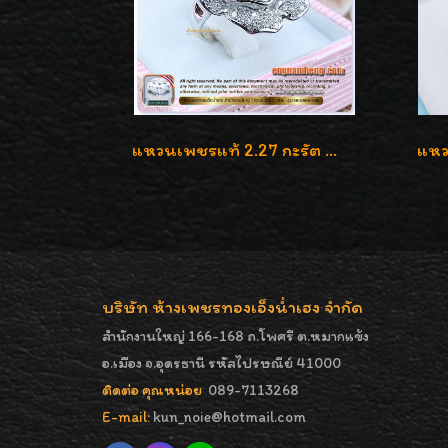
แหวนเพชรแท้ 2.27 กะรัต น้ำ 100% เบลเยี่ยมคัท ลวดลายดอกกุหลาบหรู
บริษัท ห้างเพชรทองเอ็งน่ำเฮง จำกัด
สำนักงานใหญ่ 166-168 ถ.โพศรี ต.หมากแข้ง
อ.เมือง จ.อุดรธานี รหัสไปรษณีย์ 41000
ติดต่อ คุณหน่อย
089-7113268
E-mail:
kun_noie@hotmail.com