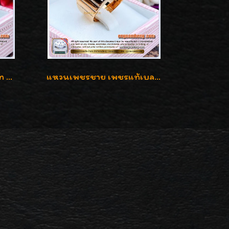
แหวนเพชรแท้ เบลเยี่ยมคัท 2.39 กะรัต น้ำ 98 F-Color/VVS ดีไซน์หน้ากว้างหรูเต็มนิ้ว
แหวนเพชรชาย เพชรแท้เบลเยี่ยมคัท น้ำ100% D-Color/VVS 2.46 กะรัต