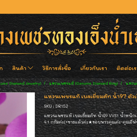
ก
สินค้า
วิธีการสั่งซื้อ
เกี่ยวกับเรา
ติดต่อเร
nuine Diamond Jewelry)
แหวนเพชรแท้ (Genuine Diamond Ring)
แหวนเ
แหวนเพชรแท้ เบลเยี่ยมคัท น้ำ97 ตัว
SKU : DR152
แหวนเพชรแท้ เบลเยี่ยมคัท น้ำ97 VVS1 น้ำหนักเ
4.1 กรัมค่ะ(«ขายแล้วค่ะ★ขอบพระคุณค่ะ-คุณอีฟ