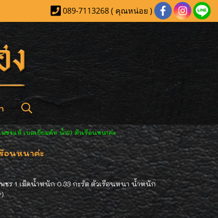
089-7113268 ( คุณหน่อย )
า
พชรแท้ เบลเยี่ยมคัท น้ำ97 ตัวเรือนหนาค่ะ
เรือนหนาค่ะ
พชร 1 เม็ดน้ำหนัก 0.33 กะรัต ตัวเรือนหนา น้ำหนัก
»)