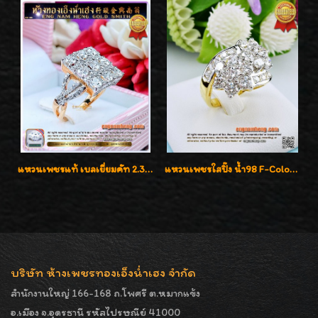
แหวนเพชรแท้ เบลเยี่ยมคัท 2.39 กะรัต น้ำ 98 F-Color/VVS ดีไซน์หน้ากว้างหรูเต็มนิ้ว
แหวนเพชรใสปิ๊ง น้ำ98 F-Color/VVS1 น้ำหนักเพชรรวม 2.56 กะรัต ใส่เต็มนิ้วเพชรเป็นน้ำเป็นเนื้อสวยมากๆค่ะ
บริษัท ห้างเพชรทองเอ็งน่ำเฮง จำกัด
สำนักงานใหญ่ 166-168 ถ.โพศรี ต.หมากแข้ง
อ.เมือง จ.อุดรธานี รหัสไปรษณีย์ 41000