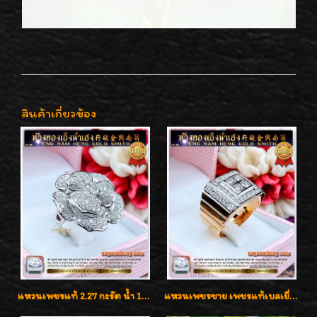
สินค้าเกี่ยวข้อง
แหวนเพชรแท้ 2.27 กะรัต น้ำ 100% เบลเยี่ยมคัท ลวดลายดอกกุหลาบหรู
แหวนเพชรชาย เพชรแท้เบลเยี่ยมคัท น้ำ100% D-Color/VVS 2.46 กะรัต