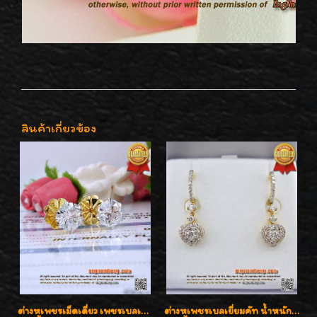
สินค้าเกี่ยวข้อง
ต่างหูเพชรเม็ดเดี่ยว เพชรเบลเยี่ยมคัท น้ำ 96 H-Color/IF & VVS2/3EX น้ำหนักเพชรรวม 1.83 กะรัต พร้อมใบเซอร์ LAB GIA & HRD เพชรสวยปิ๊ง ราคาขายส่งค่ะ
ต่างหูเพชรเบลเยี่ยมคัท น้ำหนักเพชร 0.99 กะรัต ต่างหูห้อยตุ้งติ้งหัวใจสวยน่ารักใส่ได้ทุกวันค่ะ