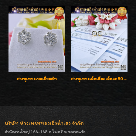
ต่างหูเพชรเบลเยี่ยมคัท
ต่างหูเพชรเม็ดเดี่ยว เม็ดละ 50 สตางค์ คู่ละ 1 กะรัต เพชรเบลเยี่ยมคัท น้ำ 98 F-Color/ VVS2 / 3EX พร้อมใบเซอร์สถาบัน GIA มาตรฐานสากลค่ะ
บริษัท ห้างเพชรทองเอ็งน่ำเฮง จำกัด
สำนักงานใหญ่ 166-168 ถ.โพศรี ต.หมากแข้ง