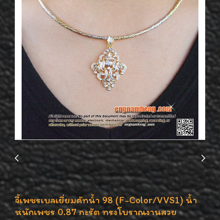
จี้เพชรเบลเยี่ยมคัทน้ำ 98 (F-Color/VVS1) น้ำ
หนักเพชร 0.87 กะรัต ทรงโบราณงานสวย