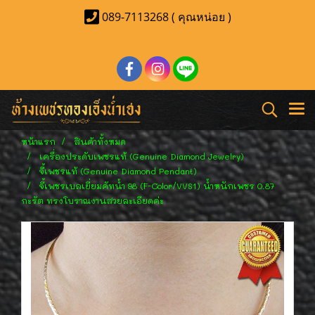
089-7113268 ( คุณหน่อย )
หน้าแรก
สินค้าทั้งหมด
เครื่องประดับเพชรแท้ (Genuine Diamond Jewelry)
จี้เพชรแท้ (Genuine Diamond Pendant)
จี้เพชรเบลเยี่ยมคัทน้ำ 98 (F-Color/VVS1) น้ำหนักเพชร 0.87
กะรัต ทรงโบราณงานสวยละเอียดค่ะ