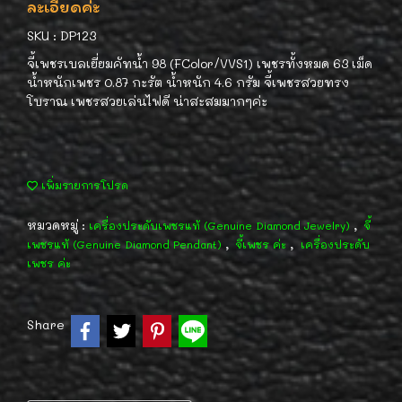
ละเอียดค่ะ
SKU : DP123
จี้เพชรเบลเยี่ยมคัทน้ำ 98 (FColor/VVS1) เพชรทั้งหมด 63 เม็ด
น้ำหนักเพชร 0.87 กะรัต น้ำหนัก 4.6 กรัม จี้เพชรสวยทรง
โบราณ เพชรสวยเล่นไฟดี น่าสะสมมากๆค่ะ
เพิ่มรายการโปรด
หมวดหมู่ :
,
เครื่องประดับเพชรแท้ (Genuine Diamond Jewelry)
จี้
,
,
เพชรแท้ (Genuine Diamond Pendant)
จี้เพชร ค่ะ
เครื่องประดับ
เพชร ค่ะ
Share