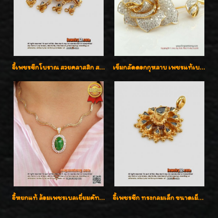
จี้เพชรซีกโบราณ สวยคลาสสิก สภาพสมบูรณ์สุดๆค่ะ
เข็มกลัดดอกกุหลาบ เพชรแท้เบลเยี่ยมคัต งานปราณีตค่ะ
จี้หยกแท้ ล้อมเพชรเบลเยี่ยมคัท ราคาพิเศษไม่แพงค่ะ
จี้เพชรซีก ทรงกลมเล็ก ขนาดเม็ดกระดุม สวยๆ