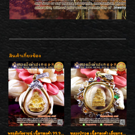
สินค้าเกี่ยวข้อง
พระสังกัจจายน์ เนื้อทองคำ 99.99%
หลวงปู่ทวด เนื้อทองคำ เลี่ยมกรอบทองคำประดับเพชรแท้และพลอยนพเก้า น่ารักมากๆค่ะ