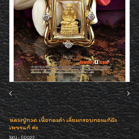
หลวงปู่ทวด เนื้อทองคำ เลี่ยมกรอบทองแท้ฝัง
เพชรแท้ ค่ะ
SKU : DD022