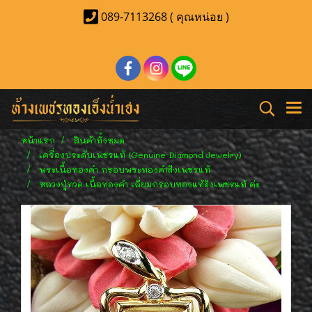
089-7113268 ( คุณหน่อย )
หน้าแรก
สินค้าทั้งหมด
เครื่องประดับเพชรแท้ (Genuine Diamond Jewelry)
พระเนื้อทองคำ กรอบพระทองคำฝังเพชรแท้
หลวงปู่ทวด เนื้อทองคำ เลี่ยมกรอบทองแท้ฝังเพชรแท้ ค่ะ