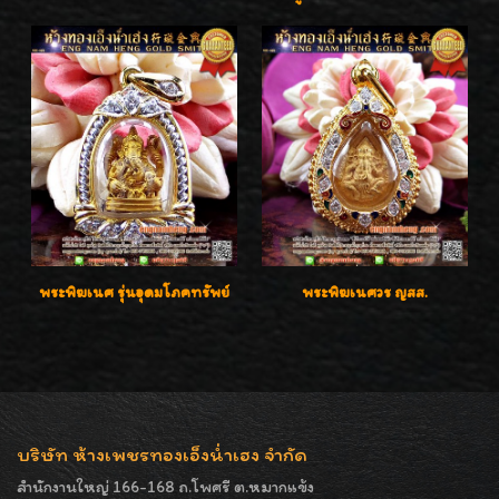
พระพิฆเนศ รุ่นอุดมโภคทรัพย์
พระพิฆเนศวร ญสส.
บริษัท ห้างเพชรทองเอ็งน่ำเฮง จำกัด
สำนักงานใหญ่ 166-168 ถ.โพศรี ต.หมากแข้ง