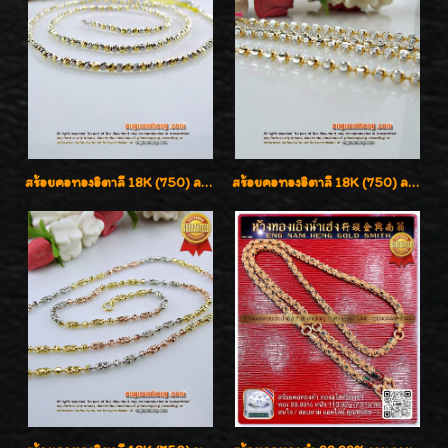
สร้อยคอทองอิตาลี 18K (750) ลายสวยตัดเหลี่ยมคมชัด ใส่สวยน่ารักค่ะ
สร้อยคอทองอิตาลี 18K (750) ลายยินตันแกะมูนคัดสวย ลายนี้เงามากๆค่ะ ใส่ทนแข็งแรง