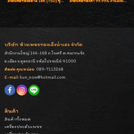
สร้อยคอทองอิตาลี 18K (750) ชุบ 3 สี แกะลายสวยรุ่นใหม่ ลายละเอียดเงาวิบวับค่ะ
สร้อยคอทองคำ 99.99% งานลงยาสุโขทัยแท้ งานช่างทองโบราณ หรูหรา น่าสะสมค่ะ
บริษัท ห้างเพชรทองเอ็งน่ำเฮง จำกัด
สำนักงานใหญ่ 166-168 ถ.โพศรี ต.หมากแข้ง
อ.เมือง จ.อุดรธานี รหัสไปรษณีย์ 41000
ติดต่อ คุณหน่อย
089-7113268
E-mail:
kun_noie@hotmail.com
สินค้า
สินค้าทั้งหมด
เครื่องประดับเพชร
เครื่องประดับทอง