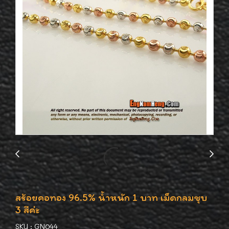
สร้อยคอทอง 96.5% น้ำหนัก 1 บาท เม็ดกลมชุบ
3 สีค่ะ
SKU : GN044