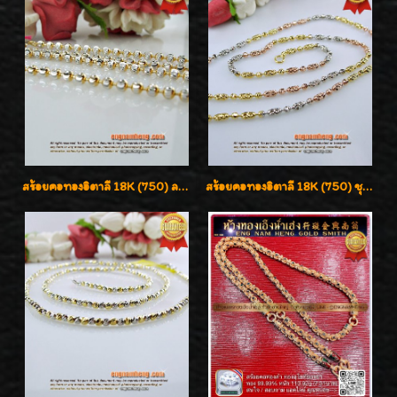
สร้อยคอทองอิตาลี 18K (750) ลายยินตันแกะมูนคัดสวย ลายนี้เงามากๆค่ะ ใส่ทนแข็งแรง
สร้อยคอทองอิตาลี 18K (750) ชุบ 3 สี แกะลายสวยรุ่นใหม่ ลายละเอียดเงาวิบวับค่ะ