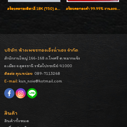
สร้อยคอทองอิตาลี 18K (750) ลายสวยตัดเหลี่ยมคมชัด ใส่สวยน่ารักค่ะ
สร้อยคอทองคำ 99.99% งานลงยาสุโขทัยแท้ งานช่างทองโบราณ หรูหรา น่าสะสมค่ะ
บริษัท ห้างเพชรทองเอ็งน่ำเฮง จำกัด
สำนักงานใหญ่ 166-168 ถ.โพศรี ต.หมากแข้ง
อ.เมือง จ.อุดรธานี รหัสไปรษณีย์ 41000
ติดต่อ คุณหน่อย
089-7113268
E-mail:
kun_noie@hotmail.com
สินค้า
สินค้าทั้งหมด