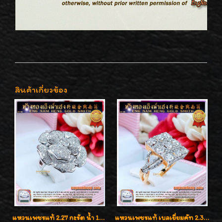
สินค้าเกี่ยวข้อง
แหวนเพชรแท้ 2.27 กะรัต น้ำ 100% เบลเยี่ยมคัท ลวดลายดอกกุหลาบหรู
แหวนเพชรแท้ เบลเยี่ยมคัท 2.39 กะรัต น้ำ 98 F-Color/VVS ดีไซน์หน้ากว้างหรูเต็มนิ้ว