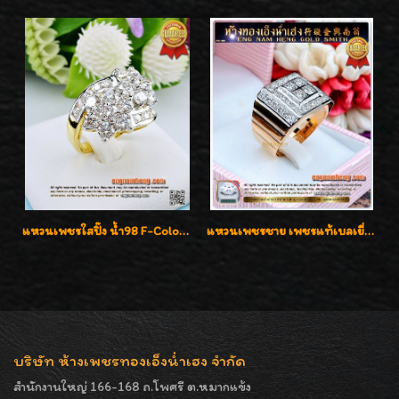
แหวนเพชรใสปิ๊ง น้ำ98 F-Color/VVS1 น้ำหนักเพชรรวม 2.56 กะรัต ใส่เต็มนิ้วเพชรเป็นน้ำเป็นเนื้อสวยมากๆค่ะ
แหวนเพชรชาย เพชรแท้เบลเยี่ยมคัท น้ำ100% D-Color/VVS 2.46 กะรัต
บริษัท ห้างเพชรทองเอ็งน่ำเฮง จำกัด
สำนักงานใหญ่ 166-168 ถ.โพศรี ต.หมากแข้ง