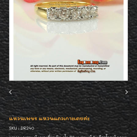
แหวนเพชร แหวนแถวเกาะเตยค่ะ
SKU : DR240