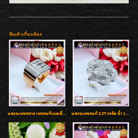
สินค้าเกี่ยวข้อง
แหวนเพชรชาย เพชรแท้เบลเยี่ยมคัท น้ำ100% D-Color/VVS 2.46 กะรัต
แหวนเพชรแท้ 2.27 กะรัต น้ำ 100% เบลเยี่ยมคัท ลวดลายดอกกุหลาบหรู