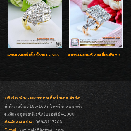
แหวนเพชรใสปิ๊ง น้ำ98 F-Color/VVS1 น้ำหนักเพชรรวม 2.56 กะรัต ใส่เต็มนิ้วเพชรเป็นน้ำเป็นเนื้อสวยมากๆค่ะ
แหวนเพชรแท้ เบลเยี่ยมคัท 2.39 กะรัต น้ำ 98 F-Color/VVS ดีไซน์หน้ากว้างหรูเต็มนิ้ว
บริษัท ห้างเพชรทองเอ็งน่ำเฮง จำกัด
สำนักงานใหญ่ 166-168 ถ.โพศรี ต.หมากแข้ง
อ.เมือง จ.อุดรธานี รหัสไปรษณีย์ 41000
ติดต่อ คุณหน่อย
089-7113268
E-mail:
kun_noie@hotmail.com