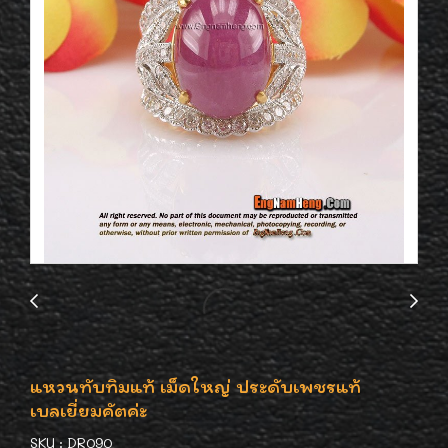
แหวนทับทิมแท้ เม็ดใหญ่ ประดับเพชรแท้
เบลเยี่ยมคัตค่ะ
SKU : DR090