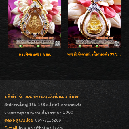
พระพิฆเนศวร ญสส.
พระสังกัจจายน์ เนื้อทองคำ 99.99%
บริษัท ห้างเพชรทองเอ็งน่ำเฮง จำกัด
สำนักงานใหญ่ 166-168 ถ.โพศรี ต.หมากแข้ง
อ.เมือง จ.อุดรธานี รหัสไปรษณีย์ 41000
ติดต่อ คุณหน่อย
089-7113268
E-mail:
kun_noie@hotmail.com