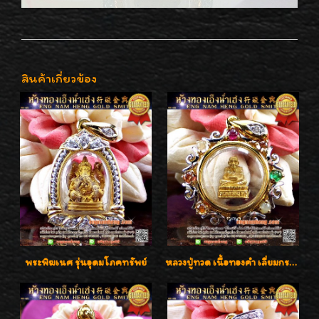
สินค้าเกี่ยวข้อง
พระพิฆเนศ รุ่นอุดมโภคทรัพย์
หลวงปู่ทวด เนื้อทองคำ เลี่ยมกรอบทองคำประดับเพชรแท้และพลอยนพเก้า น่ารักมากๆค่ะ