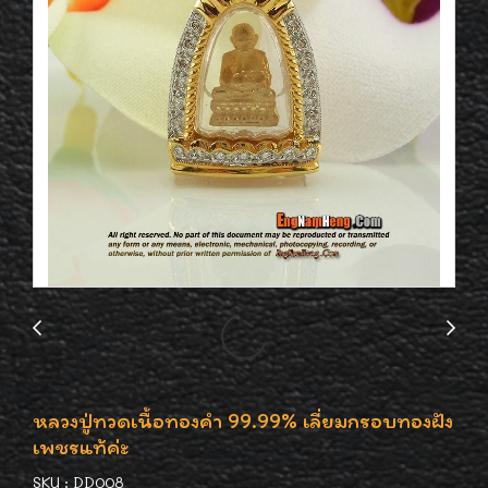
หลวงปู่ทวดเนื้อทองคำ 99.99% เลี่ยมกรอบทองฝัง
เพชรแท้ค่ะ
SKU : DD008