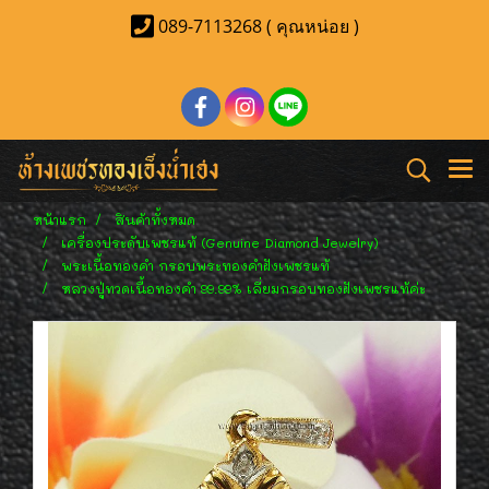
089-7113268 ( คุณหน่อย )
หน้าแรก
สินค้าทั้งหมด
เครื่องประดับเพชรแท้ (Genuine Diamond Jewelry)
พระเนื้อทองคำ กรอบพระทองคำฝังเพชรแท้
หลวงปู่ทวดเนื้อทองคำ 99.99% เลี่ยมกรอบทองฝังเพชรแท้ค่ะ