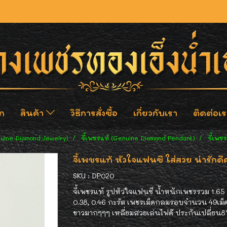
ก
สินค้า
วิธีการสั่งซื้อ
เกี่ยวกับเรา
ติดต่อเร
nuine Diamond Jewelry)
จี้เพชรแท้ (Genuine Diamond Pendant)
จี้เพช
จี้เพชรแท้ หัวใจแฟนซี ใส่สวย น่ารักดีค
SKU : DP020
จี้เพชรแท้ รูปหัวใจแฟนซี น้ำหนักเพชรรวม 1.65 
0.38, 0.46 กะรัต เพชรเม็ดกลมรอบจำนวน 49เม็
ขาวมากๆๆๆ เหลี่ยมสวยเล่นไฟดี ประกันเปลี่ยน8%