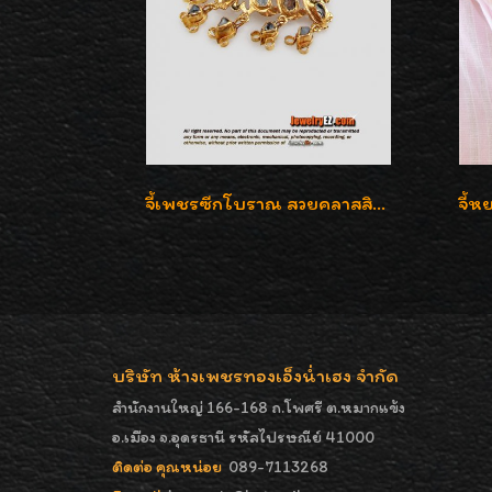
จี้เพชรซีกโบราณ สวยคลาสสิก สภาพสมบูรณ์สุดๆค่ะ
บริษัท ห้างเพชรทองเอ็งน่ำเฮง จำกัด
สำนักงานใหญ่ 166-168 ถ.โพศรี ต.หมากแข้ง
อ.เมือง จ.อุดรธานี รหัสไปรษณีย์ 41000
ติดต่อ คุณหน่อย
089-7113268