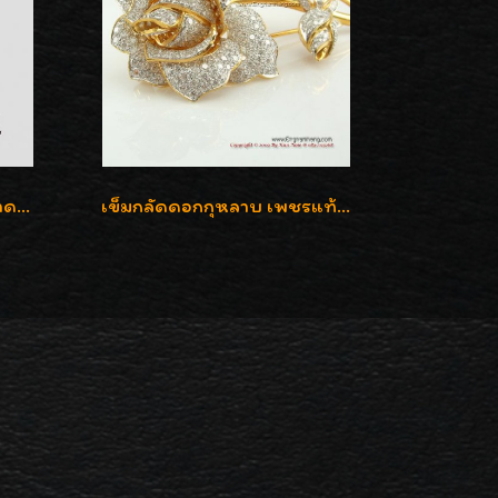
จี้เพชรซีก ทรงกลมเล็ก ขนาดเม็ดกระดุม สวยๆ
เข็มกลัดดอกกุหลาบ เพชรแท้เบลเยี่ยมคัต งานปราณีตค่ะ