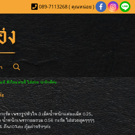
089-7113268 ( คุณหน่อย )
า
รแท้ หัวใจแฟนซี ใส่สวย น่ารักดีค่ะ
่ะ
กะรัต เพชรรูปหัวใจ 3 เม็ดน้ำหนักแต่ละเม็ด 0.25,
ด น้ำหนักเพชรกลมรวม 0.56 กะรัต ใส่สวยสุดๆๆๆๆ
 คืน10%คะ คุ้มค่าจริงๆค่ะ