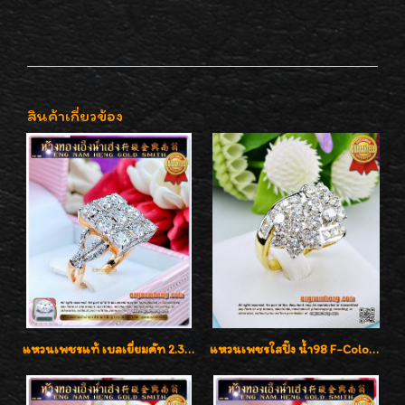
สินค้าเกี่ยวข้อง
แหวนเพชรแท้ เบลเยี่ยมคัท 2.39 กะรัต น้ำ 98 F-Color/VVS ดีไซน์หน้ากว้างหรูเต็มนิ้ว
แหวนเพชรใสปิ๊ง น้ำ98 F-Color/VVS1 น้ำหนักเพชรรวม 2.56 กะรัต ใส่เต็มนิ้วเพชรเป็นน้ำเป็นเนื้อสวยมากๆค่ะ