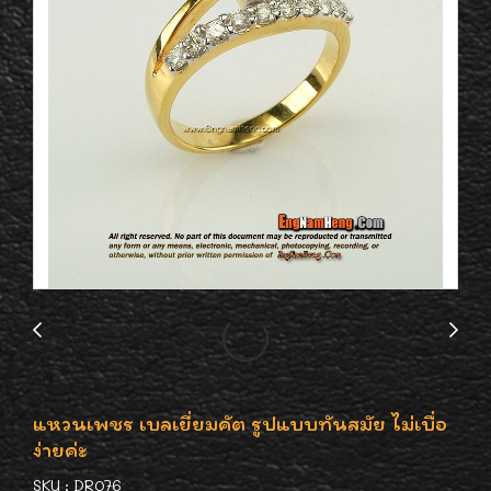
แหวนเพชร เบลเยี่ยมคัต รูปแบบทันสมัย ไม่เบื่อ
ง่ายค่ะ
SKU : DR076