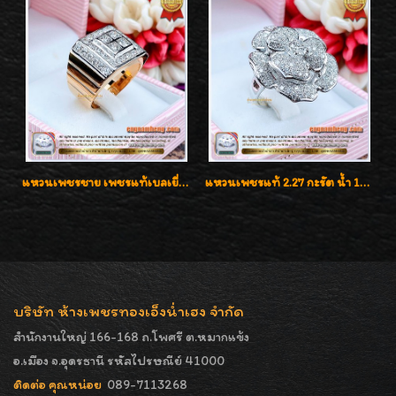
แหวนเพชรชาย เพชรแท้เบลเยี่ยมคัท น้ำ100% D-Color/VVS 2.46 กะรัต
แหวนเพชรแท้ 2.27 กะรัต น้ำ 100% เบลเยี่ยมคัท ลวดลายดอกกุหลาบหรู
บริษัท ห้างเพชรทองเอ็งน่ำเฮง จำกัด
สำนักงานใหญ่ 166-168 ถ.โพศรี ต.หมากแข้ง
อ.เมือง จ.อุดรธานี รหัสไปรษณีย์ 41000
ติดต่อ คุณหน่อย
089-7113268