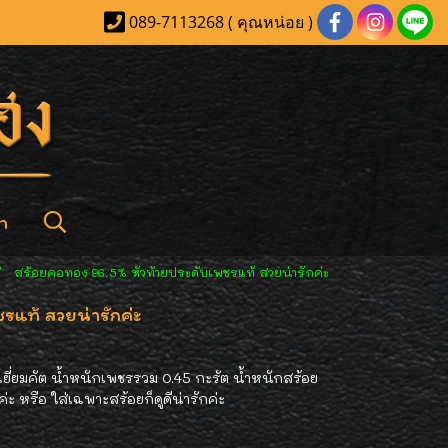
089-7113268 ( คุณหน่อย )
า
สร้อยคอทอง 96.5% หัวท้ายประดับเพชรแท้ สวยน่ารักค่ะ
แท้ สวยน่ารักค่ะ
ี่ยมคัต น้ำหนักเพชรรวม 0.45 กะรัต น้ำหนักสร้อย
ค่ะ หรือ ใส่เฉพาะสร้อยก็ดูดีน่ารักค่ะ