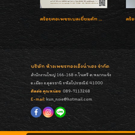
สร้อยคอเพชรเบลเยี่ยมคัท น้ำ 99% E-Color / VVS น้ำหนักเพชรรวม 16.05 กะรัต
บริษัท ห้างเพชรทองเอ็งน่ำเฮง จำกัด
สำนักงานใหญ่ 166-168 ถ.โพศรี ต.หมากแข้ง
อ.เมือง จ.อุดรธานี รหัสไปรษณีย์ 41000
ติดต่อ คุณหน่อย
089-7113268
E-mail:
kun_noie@hotmail.com