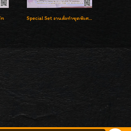
ัท
Special Set งานสั่งทำชุดพิเศษ เพชรคัดทุกชิ้น สวยหรูหรา ราคามิตรภาพค่ะ