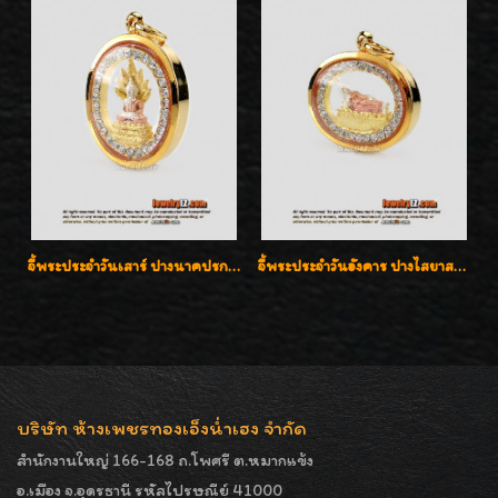
จี้พระประจำวันเสาร์ ปางนาคปรก ล้อมเพชรสวิส เลี่ยมกรอบทองแท้90%ค่ะ
จี้พระประจำวันอังคาร ปางไสยาสน์ ล้อมเพชรสวิส เลี่ยมกรอบทองแท้90%ค่ะ
บริษัท ห้างเพชรทองเอ็งน่ำเฮง จำกัด
สำนักงานใหญ่ 166-168 ถ.โพศรี ต.หมากแข้ง
อ.เมือง จ.อุดรธานี รหัสไปรษณีย์ 41000