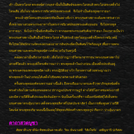
เจ้า เป็นพระโอรส พระสงฆ์สาวกเหล่านั้นก็เป็นศิษย์ของพระโอรสแล้วพระโอรสจะเสด็จไป
ไหนเสีย เมื่อไม่มายังพระราชนิเวศน์ของพระองค์ จึงไม่จำเป็นต้องทูลอาราธนา
พระเจ้าสุทโธทนะทรงแน่พระทัยเป็นอย่างยิ่งว่า พระบรมศาสดาจะต้องพาพระสาวก
ทั้งหลายมาเสวยพระกระยาหารในพระราชนิเวศน์ของพระองค์แน่นอน จึงไม่ทรงทูล
อาราธนา ยิ่งไปกว่านั้นยังกลับเห็นว่า หากออกพระกระแสรับสั่งอาราธนา ก็จะกลายเป็นว่า
พระบรมศาสดาเป็นคืนอื่นมิใช่พระโอรส ครั้นพระเจ้าสุทโธทนะเสด็จถึงพระราชนิเวศน์
จึงโปรดให้พนักงานจัดแจงตกแต่งอาหารอันประณีตเป็นพิเศษไว้พร้อมมูล เพื่อถวายพระ
บรมศาสดาและพระภิกษุสงฆ์สาวกทั้งมวลในวันพรุ่งนี้
ตลอดเวลาเย็นถึงเวลารุ่งเช้า เมื่อไม่ปรากฏว่ามีใครมาอาราธนาพระบรมศาสดาไป
เสวยที่ใดแล้ว พระองค์ก็ทรงพิจารณาว่า พระพุทธเจ้าในปางก่อน เมื่อเสด็จประทับอยู่
ณ พระนครของพระพุทธบิดาแล้ว ทรงปฎิบัติอย่างไร ก็ทรงทราบด้วยพระญาณว่า
พระพุทธเจ้าในปางก่อนได้เสด็จไปบิณฑบาตรตามลำดับตรอก
ครั้นพระพุทธองค์ทรงทราบอย่างนี้แล้ว จึงทรงถือเอาบาตรและจีวรพาภิกษุสงฆ์เสด็จ
พระดำเนินไปตามท้องถนนหลวง ปรากฏแก่ประชาราษฏร์ ต่างได้มีโอกาสชมพระบารมี
และมีความปีตียินดีประณมหัตถ์นมัสการ นับเป็นครั้งแรที่ชาวเมืองกบิลพัสดุ์ได้เห็นพระ
บรมศาสดาทรงอุ้มบาตร เสด็จพระพุทธลีลาฬโปรดประชาสัตว์ เป็นการเพิ่มพูนความปีติ
โสมนัส พระพุทธจริยาตอนนี้เป็นเหตุให้พุทธบริษัทสร้างพระพุทธรูป เรียกว่า ปางอุ้มบาตร
คาถาสวดบูชา
สัพพาสีวะชาตีนัง ทิพพะมันตาทะคัง วิยะ ยันนาเสติ วิสังโฆรัง เสสัญจาปิ ปะริสสะ