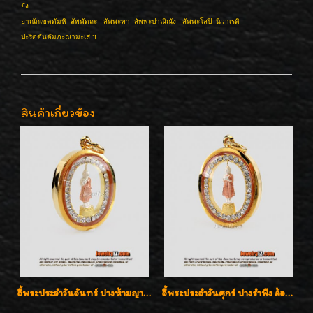
ยัง
อาณักเขตตัมหิ สัพพัตถะ สัพพะทา สัพพะปาณิณัง สัพพะโสปิ นิวาเรติ
ปะริตตันตัมภะณามะเส ฯ
สินค้าเกี่ยวข้อง
จี้พระประจำวันจันทร์ ปางห้ามญาติ ล้อมเพชรสวิส เลี่ยมกรอบทองแท้90%ค่ะ
จี้พระประจำวันศุกร์ ปางรำพึง ล้อมเพชรสวิส เลี่ยมกรอบทองแท้90%ค่ะ