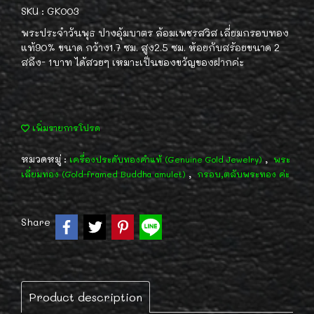
SKU : GK003
พระประจำวันพุธ ปางอุ้มบาตร ล้อมเพชรสวิส เลี่ยมกรอบทอง
แท้90% ขนาด กว้าง1.7 ซม. สูง2.5 ซม. ห้อยกับสร้อยขนาด 2
สลึง- 1บาท ได้สวยๆ เหมาะเป็นของขวัญของฝากค่ะ
เพิ่มรายการโปรด
หมวดหมู่ :
,
เครื่องประดับทองคำแท้ (Genuine Gold Jewelry)
พระ
,
เลี่ยมทอง (Gold-framed Buddha amulet)
กรอบ,ตลับพระทอง ค่ะ
Share
Product description