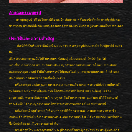
ลักษณะพระพุทธรูป
พระพุทธรูปปางนี้ อยู่ในพระอิริยาบถยืน ส้นพระบาททั้งสองชิดติดกัน พระหัตถ์ทั้งสอง
ข้างชิดกัน พระหัตถ์ทั้งสองยกประคองคบาตรราวสะเอว มีบาตรอยู่ฝ่าพระหัตถ์ในท่าประคอง
ประวัติและความสำคัญ
ประวัติที่เป็นเรื่องราวนั้นสืบเนื่องต่อมาจากพระพุทธรูปปางแสดงอิทธิปาฎิหาริย์ กล่าว
คือ
เมื่อพระบรมศาสดาเสด็จไปยังพระนครกบิลพัสดุ์ ครั้งแรกทรงทำอิทธิปาฎิหาริย์
เหาะขึ้นไปบนอากาศ ทรมานให้พระประยุรญาติได้ถวายบังคมแล้วเสด็จลงมาประทับนั่ง
บนพระบวรพุทธอาสน์ ยังฝันโบกขรพรรษ์ให้ตกลงในท่ามกลางสมาคมพระญาติ แล้วทรง
ประกาศมหาเวสสันดรชาดกยกขึ้นเป็นเทศนา
ครั้นพระพุทธองค์ทรงแสดงพระธรรมเทศนาจบแล้ว บรรดาพระญาติทั้งหลายมีพระเจ้า
สุทโธทนะพระพุทธบิดาเป็นประธาน ก็ได้เบิกบานปีติปาโมทย์ เปิดพระโอษฐ์แซ่ซ้อง
สาธุการแล้ว พระญาติทั้งหลายก็กราบทูลลาคืนยังพระราชสถานแห่งตน มิได้มีพระญาติ
สักองค์หนึ่ง ได้กราบทูลอาราธนาให้ทรงรับอาหารบิณฑบาตรในยามเช้าพรุ่งนี้
แม้แต่พระเจ้าสุทโธทนะ ก็เพียงแต่ทูลลามิได้ทูลอาราธนาเสวยพระกระยาหารเช้า
เช่นกัน ด้วยทรงนึกไม่ถึงว่า ธรรมดาพระจะต้องอาราธนา จึงจะได้มารับบิณฑบาตรในบ้าน
ซึ่งเป็นปกติของสามัญชนธรรมดาทั่วไป
พระเจ้าสุทโธทนะพระพุทธบิดา ทรงรู้สึกอย่างเป็นพระญาติที่สนิทว่า พระผู้มีพระภาค