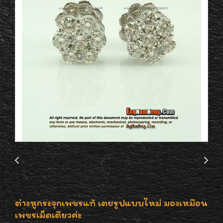
ต่างหูกระจุกเพชรแท้ เตยรูปแบบใหม่ มองเหมือน
เพชรเม็ดเดียวค่ะ