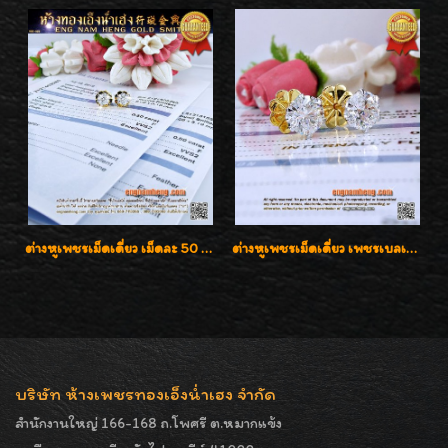
ต่างหูเพชรเม็ดเดี่ยว เม็ดละ 50 สตางค์ คู่ละ 1 กะรัต เพชรเบลเยี่ยมคัท น้ำ 98 F-Color/ VVS2 / 3EX พร้อมใบเซอร์สถาบัน GIA มาตรฐานสากลค่ะ
ต่างหูเพชรเม็ดเดี่ยว เพชรเบลเยี่ยมคัท น้ำ 96 H-Color/IF & VVS2/3EX น้ำหนักเพชรรวม 1.83 กะรัต พร้อมใบเซอร์ LAB GIA & HRD เพชรสวยปิ๊ง ราคาขายส่งค่ะ
บริษัท ห้างเพชรทองเอ็งน่ำเฮง จำกัด
สำนักงานใหญ่ 166-168 ถ.โพศรี ต.หมากแข้ง