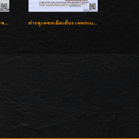
ต่างหูเพชรเบลเยี่ยมคัท น้ำหนักเพชร 0.99 กะรัต ต่างหูห้อยตุ้งติ้งหัวใจสวยน่ารักใส่ได้ทุกวันค่ะ
ต่างหูเพชรเม็ดเดี่ยว เพชรเบลเยี่ยมคัท น้ำ 96 H-Color/IF & VVS2/3EX น้ำหนักเพชรรวม 1.83 กะรัต พร้อมใบเซอร์ LAB GIA & HRD เพชรสวยปิ๊ง ราคาขายส่งค่ะ