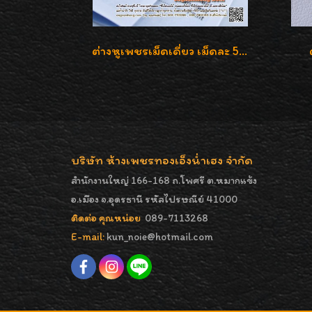
ต่างหูเพชรเม็ดเดี่ยว เม็ดละ 50 สตางค์ คู่ละ 1 กะรัต เพชรเบลเยี่ยมคัท น้ำ 98 F-Color/ VVS2 / 3EX พร้อมใบเซอร์สถาบัน GIA มาตรฐานสากลค่ะ
บริษัท ห้างเพชรทองเอ็งน่ำเฮง จำกัด
สำนักงานใหญ่ 166-168 ถ.โพศรี ต.หมากแข้ง
อ.เมือง จ.อุดรธานี รหัสไปรษณีย์ 41000
ติดต่อ คุณหน่อย
089-7113268
E-mail:
kun_noie@hotmail.com