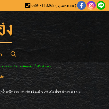
089-7113268 ( คุณหน่อย )
า
างหูเพชรแท้ เบลเยี่ยมคัต น้ำ97 สวยค่ะ
ค่ะ
ญ่น้ำหนักรวม 1กะรัต เม็ดเล็ก 20 เม็ดน้ำหนักรวม 1.10