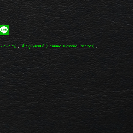
,
,
d Jewelry)
ต่างหูเพชรแท้ (Genuine Diamond Earrings)