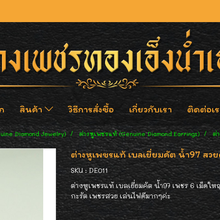
ก
สินค้า
วิธีการสั่งซื้อ
เกี่ยวกับเรา
ติดต่อเร
nuine Diamond Jewelry)
ต่างหูเพชรแท้ (Genuine Diamond Earrings)
ต่
ต่างหูเพชรแท้ เบลเยี่ยมคัต น้ำ97 สวย
SKU : DE011
ต่างหูเพชรแท้ เบลเยี่ยมคัต น้ำ97 เพชร 6 เม็ดให
กะรัต เพชรสวย เล่นไฟดีมากๆค่ะ