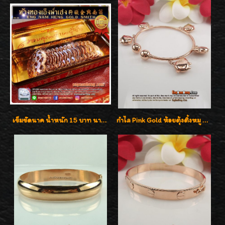
เข็มขัดนาค น้ำหนัก 15 บาท นาค 40% งานนาคโบราณแท้ๆ จากห้างใหญ่
กำไล Pink Gold ห้อยตุ้งติ้งหมู น่ารักมากๆๆค่ะ