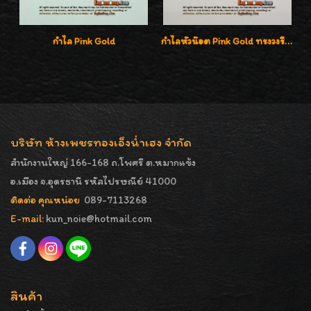
กำไล Pink Gold
กำไลหัวน๊อต Pink Gold ทรงวงรีสวยค่ะ
บริษัท ห้างเพชรทองเอ็งน่ำเฮง จำกัด
สำนักงานใหญ่ 166-168 ถ.โพศรี ต.หมากแข้ง
อ.เมือง จ.อุดรธานี รหัสไปรษณีย์ 41000
ติดต่อ คุณหน่อย
089-7113268
E-mail:
kun_noie@hotmail.com
สินค้า