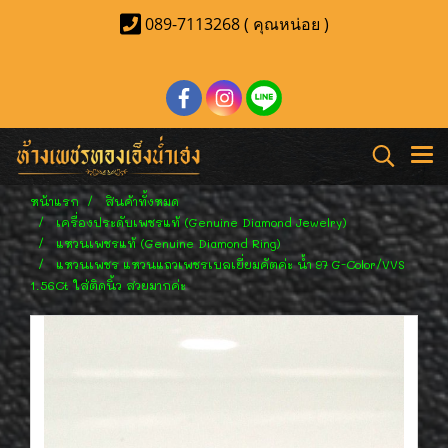
089-7113268 ( คุณหน่อย )
หน้าแรก
สินค้าทั้งหมด
เครื่องประดับเพชรแท้ (Genuine Diamond Jewelry)
แหวนเพชรแท้ (Genuine Diamond Ring)
แหวนเพชร แหวนแถวเพชรเบลเยี่ยมคัตค่ะ น้ำ 97 G-Color/VVS
1.56Ct ใส่ติดนิ้ว สวยมากค่ะ