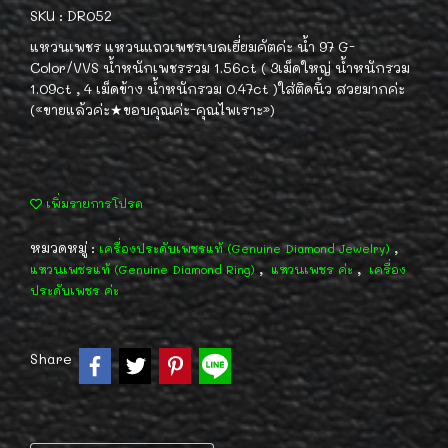
SKU : DR052
แหวนเพชร แหวนแถวเพชรเบลเยี่ยมคัตค่ะ น้ำ 97 G-
Color/VVS น้ำหนักเพชรรวม 1.56ct ( 3เม็ดใหญ่ น้ำหนักรวม
1.09ct , 4 เม็ดข้าง น้ำหนักรวม 0.47ct )ใส่ติดนิ้ว สวยมากค่ะ
(«ขายแล้วค่ะ★ขอบคุณค่ะ-คุณไพเราะ»)
เพิ่มรายการโปรด
หมวดหมู่ :
,
เครื่องประดับเพชรแท้ (Genuine Diamond Jewelry)
,
,
แหวนเพชรแท้ (Genuine Diamond Ring)
แหวนเพชร ค่ะ
เครื่อง
ประดับเพชร ค่ะ
Share