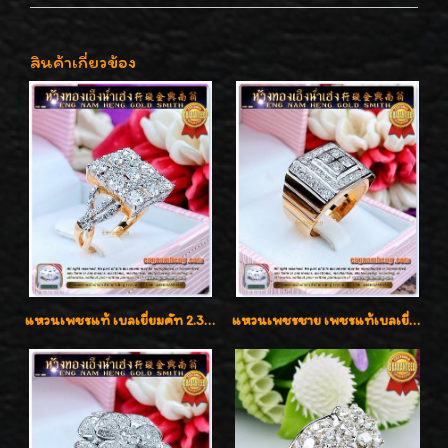
สินค้าเกี่ยวข้อง
แหวนเพชรแท้ เบลเยี่ยมคัท 2.39 กะรัต น้ำ 98 F-Color/VVS ดีไซน์หน้ากว้างหรูเต็มนิ้ว
แหวนเพชรชาย เพชรแท้เบลเยี่ยมคัท น้ำ100% D-Color/VVS 2.46 กะรัต