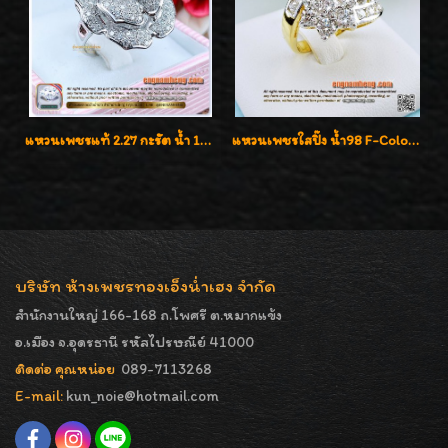
แหวนเพชรแท้ 2.27 กะรัต น้ำ 100% เบลเยี่ยมคัท ลวดลายดอกกุหลาบหรู
แหวนเพชรใสปิ๊ง น้ำ98 F-Color/VVS1 น้ำหนักเพชรรวม 2.56 กะรัต ใส่เต็มนิ้วเพชรเป็นน้ำเป็นเนื้อสวยมากๆค่ะ
บริษัท ห้างเพชรทองเอ็งน่ำเฮง จำกัด
สำนักงานใหญ่ 166-168 ถ.โพศรี ต.หมากแข้ง
อ.เมือง จ.อุดรธานี รหัสไปรษณีย์ 41000
ติดต่อ คุณหน่อย
089-7113268
E-mail:
kun_noie@hotmail.com