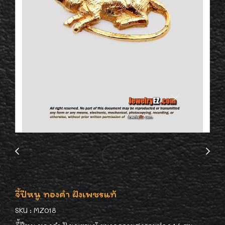
จี้ปีหนู ทองคำ ฝังเพชรแท้
SKU : MZ018