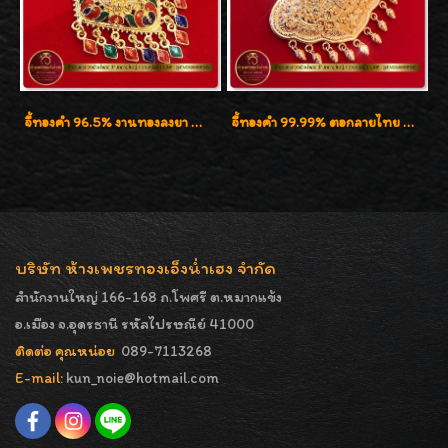
จี้ทองคำ 96.5% งานทองลงยา น้ำหนัก 1 บาท
จี้ทองคำ 99.99% ตอกลายไทย น้ำหนัก 20.6g ( 1.35 บาททอง ) สวยมากๆค่ะ
บริษัท ห้างเพชรทองเอ็งน่ำเฮง จำกัด
สำนักงานใหญ่ 166-168 ถ.โพศรี ต.หมากแข้ง
อ.เมือง จ.อุดรธานี รหัสไปรษณีย์ 41000
ติดต่อ คุณหน่อย
089-7113268
E-mail:
kun_noie@hotmail.com