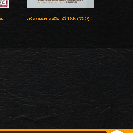
สร้อยคอทองคำ 99.99% งานลงยาสุโขทัยแท้ งานช่างทองโบราณ หรูหรา น่าสะสมค่ะ
สร้อยคอทองอิตาลี 18K (750) ลายยินตันแกะมูนคัดสวย ลายนี้เงามากๆค่ะ ใส่ทนแข็งแรง