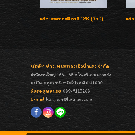
สร้อยคอทองอิตาลี 18K (750) ชุบ 3 สี แกะลายสวยรุ่นใหม่ ลายละเอียดเงาวิบวับค่ะ
บริษัท ห้างเพชรทองเอ็งน่ำเฮง จำกัด
สำนักงานใหญ่ 166-168 ถ.โพศรี ต.หมากแข้ง
อ.เมือง จ.อุดรธานี รหัสไปรษณีย์ 41000
ติดต่อ คุณหน่อย
089-7113268
E-mail:
kun_noie@hotmail.com