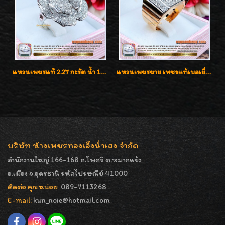
แหวนเพชรแท้ 2.27 กะรัต น้ำ 100% เบลเยี่ยมคัท ลวดลายดอกกุหลาบหรู
แหวนเพชรชาย เพชรแท้เบลเยี่ยมคัท น้ำ100% D-Color/VVS 2.46 กะรัต
บริษัท ห้างเพชรทองเอ็งน่ำเฮง จำกัด
สำนักงานใหญ่ 166-168 ถ.โพศรี ต.หมากแข้ง
อ.เมือง จ.อุดรธานี รหัสไปรษณีย์ 41000
ติดต่อ คุณหน่อย
089-7113268
E-mail:
kun_noie@hotmail.com