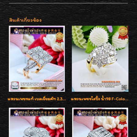
สินค้าเกี่ยวข้อง
แหวนเพชรแท้ เบลเยี่ยมคัท 2.39 กะรัต น้ำ 98 F-Color/VVS ดีไซน์หน้ากว้างหรูเต็มนิ้ว
แหวนเพชรใสปิ๊ง น้ำ98 F-Color/VVS1 น้ำหนักเพชรรวม 2.56 กะรัต ใส่เต็มนิ้วเพชรเป็นน้ำเป็นเนื้อสวยมากๆค่ะ