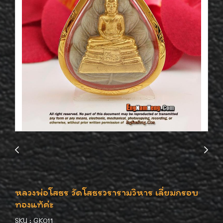
หลวงพ่อโสธร วัดโสธรวรารามวิหาร เลี่ยมกรอบ
ทองแท้ค่ะ
SKU : GK011