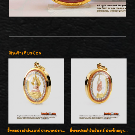
สินค้าเกี่ยวข้อง
จี้พระประจำวันเสาร์ ปางนาคปรก ล้อมเพชรสวิส เลี่ยมกรอบทองแท้90%ค่ะ
จี้พระประจำวันจันทร์ ปางห้ามญาติ ล้อมเพชรสวิส เลี่ยมกรอบทองแท้90%ค่ะ