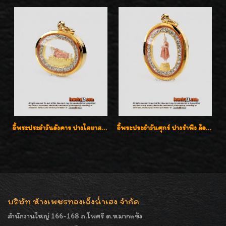
จี้พระประจำวันอังคาร ปางไสยาสน์ ล้อมเพชรสวิส เลี่ยมกรอบทองแท้90%ค่ะ
จี้พระประจำวันศุกร์ ปางรำพึง ล้อมเพชรสวิส เลี่ยมกรอบทองแท้90%ค่ะ
บริษัท ห้างเพชรทองเอ็งน่ำเฮง จำกัด
สำนักงานใหญ่ 166-168 ถ.โพศรี ต.หมากแข้ง