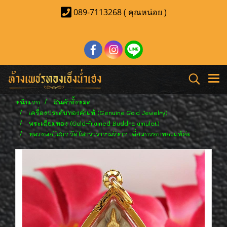
089-7113268 ( คุณหน่อย )
หน้าแรก
สินค้าทั้งหมด
เครื่องประดับทองคำแท้ (Genuine Gold Jewelry)
พระเลี่ยมทอง (Gold-framed Buddha amulet)
หลวงพ่อโสธร วัดโสธรวรารามวิหาร เลี่ยมกรอบทองแท้ค่ะ